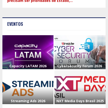
precisam ser prioridades de Estado,...
EVENTOS
Capacity LATAM 2026
Cybersecurity Forum 2026
C
C
a
y
p
b
a
e
c
r
i
s
Streaming Ads 2026
NXT Media Days Brasil 2025
t
e
S
N
y
c