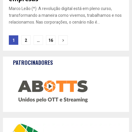
Marco Leão (*) A revolução digital está em pleno curso,
transformando a maneira como vivemos, trabalhamos e nos
relacionamos. Nas corporações, o cenário não é...
Navegação
1
2
…
16
por
posts
PATROCINADORES