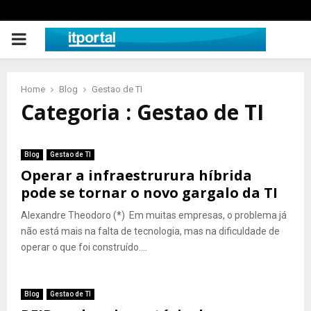
PRIMARY
MENU
Home
Blog
Gestao de TI
Categoria : Gestao de TI
Blog
Gestao de TI
Operar a infraestrurura híbrida
pode se tornar o novo gargalo da TI
Alexandre Theodoro (*) Em muitas empresas, o problema já
não está mais na falta de tecnologia, mas na dificuldade de
operar o que foi construído....
Blog
Gestao de TI