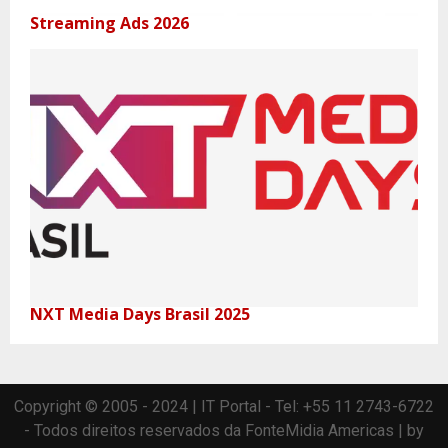
Streaming Ads 2026
NXT Media Days Brasil 2025
Copyright © 2005 - 2024 | IT Portal - Tel: +55 11 2743-6722
- Todos direitos reservados da FonteMidia Americas | by