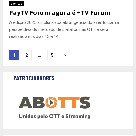
Eventos
PayTV Forum agora é +TV Forum
A edição 2025 amplia a sua abrangência do evento com a
perspectiva do mercado de plataformas OTT e será
realizado nos dias 13 e 14...
Navegação
1
2
…
5
por
posts
PATROCINADORES