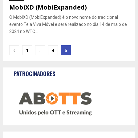
MobiXD (MobiExpanded)
O MobiXD (MobiExpanded) é o novo nome do tradicional
evento Tela Viva Móvel e será realizado no dia 14 de maio de
2024 no WTC...
Navegação
1
…
4
5
por
posts
PATROCINADORES