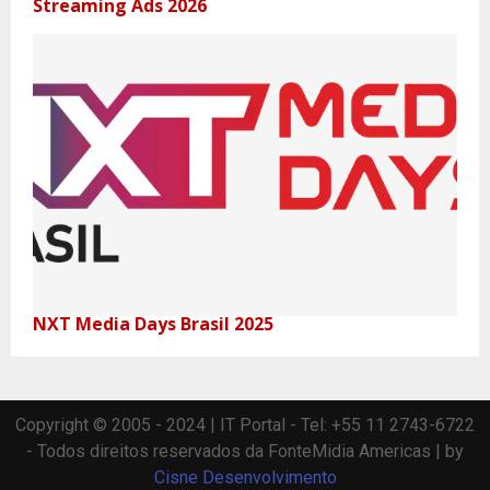
Streaming Ads 2026
NXT Media Days Brasil 2025
Copyright © 2005 - 2024 | IT Portal - Tel: +55 11 2743-6722
- Todos direitos reservados da FonteMidia Americas | by
Cisne Desenvolvimento