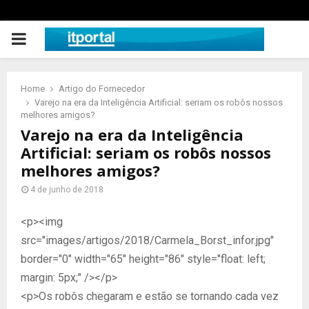
PRIMARY
MENU
Home
Artigo do Fornecedor
Varejo na era da Inteligência Artificial: seriam os robôs nossos
melhores amigos?
Varejo na era da Inteligência
Artificial: seriam os robôs nossos
melhores amigos?
4 de junho de 2018
<p><img
src="images/artigos/2018/Carmela_Borst_infor.jpg"
border="0" width="65" height="86" style="float: left;
margin: 5px;" /></p>
<p>Os robôs chegaram e estão se tornando cada vez