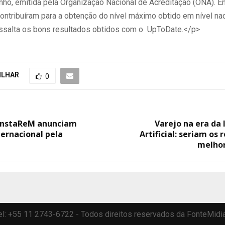
o, emitida pela Organização Nacional de Acreditação (ONA). En
ontribuíram para a obtenção do nível máximo obtido em nível nac
ressalta os bons resultados obtidos com o UpToDate.</p>
ILHAR
0
InstaReM anunciam
Varejo na era da 
ternacional pela
Artificial: seriam os
melho
 Tel: +55 11 2743-6722 - Todos direitos reservados da FonteMidi