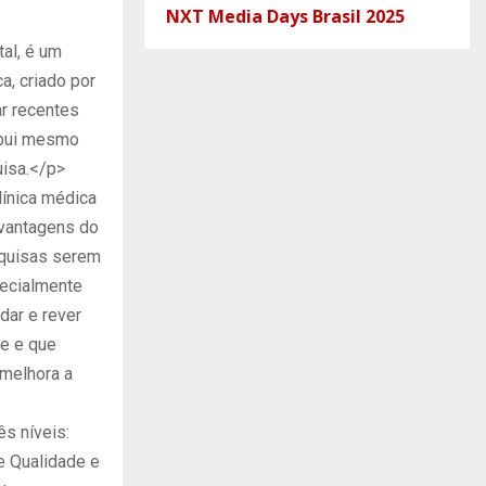
NXT Media Days Brasil 2025
al, é um
a, criado por
ar recentes
ibui mesmo
uisa.</p>
línica médica
 vantagens do
squisas serem
pecialmente
dar e rever
de e que
 melhora a
s níveis:
e Qualidade e