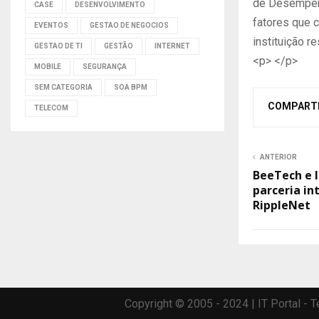
de Desempenh
CASE
DESENVOLVIMENTO
fatores que c
EVENTOS
GESTAO DE NEGOCIOS
instituição 
GESTAO DE TI
GESTÃO
INTERNET
<p> </p>
MOBILE
SEGURANÇA
SEM CATEGORIA
SOA BPM
COMPART
TELECOM
ANTERIOR
BeeTech e 
parceria in
RippleNet
Copyright © 2005 - 2024 | IT Portal -