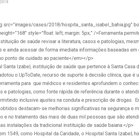
 2018
 src=”images/cases/2018/hospita_santa_isabel_bahia.jpg” bo
eight=”168″ style=”float: left; margin: 5px;” />Ferramenta permi
nstituição de saúde revisar a literatura, casos e patologias, mes
 e ainda acessar de forma imediata informações baseadas em 
no ponto de cuidado ao paciente</em></p>
 Santa Izabel, instituição de saúde que pertence à Santa Casa d
dotou o UpToDate, recurso de suporte à decisão clínica, que é u
erramenta para que médicos e residentes aprofundem o conhec
s e patologias, como fonte rápida de referência durante o aten
rmitindo inclusive ajustes na conduta e prescrição de drogas. E
 obtidos destacam-se melhorias significativas na segurança e ma
co e no tratamento das mais de duas mil pessoas que são atend
as instalações da tradicional instituição de saúde baiana.</p>
m 1549, como Hospital da Caridade, o Hospital Santa Izabel, ho