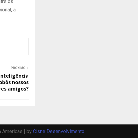
tre os
ional, a
PRÓXIMO
Inteligência
 robôs nossos
res amigos?
a Americas | by
Cisne Desenvolvimento