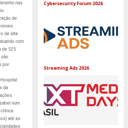
ndimento nas
Cybersecurity Forum 2026
io
ização de
ionais.
o de alta
 atuando com
a de 525
e são
s por
Streaming Ads 2026
 Hospital
s da
rmações
Izabel num
clínica
os) até as
cialidades