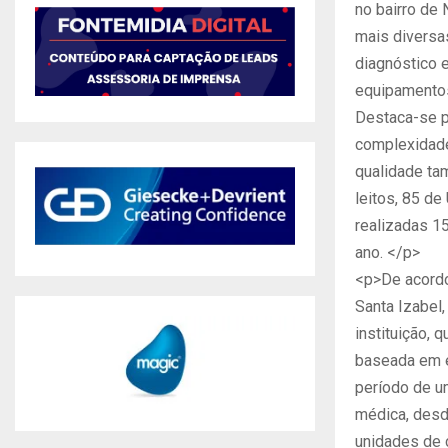
no bairro de 
mais diversa
diagnóstico 
equipamentos
Destaca-se p
complexidade
qualidade ta
leitos, 85 d
realizadas 15
ano. </p>
<p>De acordo
Santa Izabel
instituição, 
baseada em e
período de u
médica, desd
unidades de 