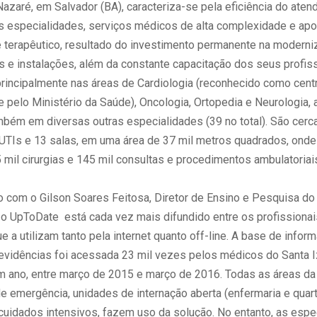
Nazaré, em Salvador (BA), caracteriza-se pela eficiência do ate
s especialidades, serviços médicos de alta complexidade e apo
e terapêutico, resultado do investimento permanente na modern
 e instalações, além da constante capacitação dos seus profiss
rincipalmente nas áreas de Cardiologia (reconhecido como centr
 pelo Ministério da Saúde), Oncologia, Ortopedia e Neurologia,
mbém em diversas outras especialidades (39 no total). São cerc
e UTIs e 13 salas, em uma área de 37 mil metros quadrados, ond
 mil cirurgias e 145 mil consultas e procedimentos ambulatoriai
 com o Gilson Soares Feitosa, Diretor de Ensino e Pesquisa do
, o UpToDate está cada vez mais difundido entre os profissionai
que a utilizam tanto pela internet quanto off-line. A base de info
vidências foi acessada 23 mil vezes pelos médicos do Santa 
m ano, entre março de 2015 e março de 2016. Todas as áreas da 
e emergência, unidades de internação aberta (enfermaria e quart
cuidados intensivos, fazem uso da solução. No entanto, as espe