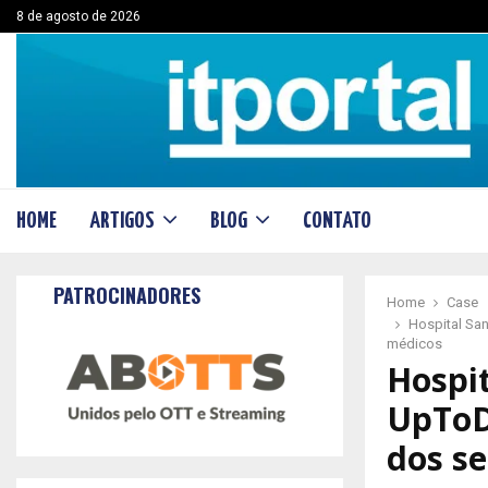
8 de agosto de 2026
HOME
ARTIGOS
BLOG
CONTATO
PATROCINADORES
Home
Case
Hospital Sa
médicos
Hospit
UpToD
dos se