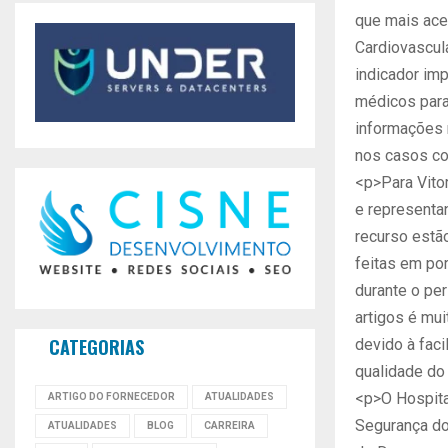
que mais ace
Cardiovascul
indicador imp
médicos para 
informações 
nos casos co
<p>Para Vito
e representan
recurso estã
feitas em po
durante o pe
artigos é mu
CATEGORIAS
devido à fac
qualidade do 
<p>O Hospital
ARTIGO DO FORNECEDOR
ATUALIDADES
Segurança do
ATUALIDADES
BLOG
CARREIRA