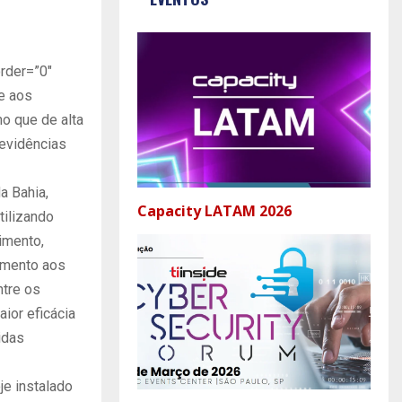
rder=”0″
te aos
mo que de alta
evidências
a Bahia,
Capacity LATAM 2026
tilizando
imento,
dimento aos
ntre os
ior eficácia
idas
je instalado