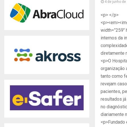
4 de junho de
<p> </p>
<p><em><img
width=”259″ h
internos da i
complexidade
diretamente 
<p>O Hospital
organização a
tanto como f
revejam caso
pacientes, pe
resultados já
no diagnósti
diariamente n
<p>Fundado e