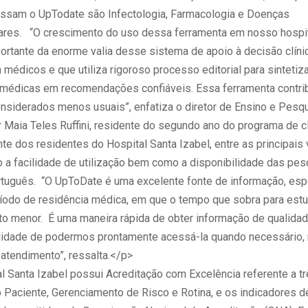
ssam o UpTodate são Infectologia, Farmacologia e Doenças
ares. “O crescimento do uso dessa ferramenta em nosso hospit
ortante da enorme valia desse sistema de apoio à decisão clínic
médicos e que utiliza rigoroso processo editorial para sintetiz
médicas em recomendações confiáveis. Essa ferramenta contr
nsiderados menos usuais”, enfatiza o diretor de Ensino e Pesq
r Maia Teles Ruffini, residente do segundo ano do programa de c
te dos residentes do Hospital Santa Izabel, entre as principais
o a facilidade de utilização bem como a disponibilidade das pe
rtuguês. “O UpToDate é uma excelente fonte de informação, es
ríodo de residência médica, em que o tempo que sobra para estu
ito menor. É uma maneira rápida de obter informação de qualida
ilidade de podermos prontamente acessá-la quando necessário,
atendimento”, ressalta.</p>
 Santa Izabel possui Acreditação com Excelência referente a trê
 Paciente, Gerenciamento de Risco e Rotina, e os indicadores d