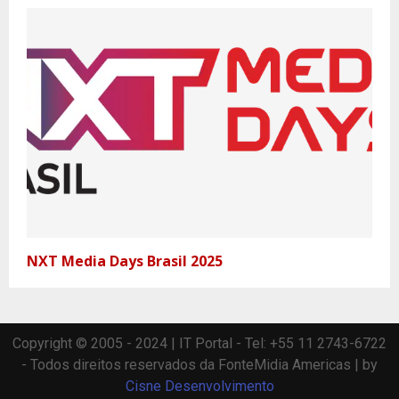
NXT Media Days Brasil 2025
Copyright © 2005 - 2024 | IT Portal - Tel: +55 11 2743-6722
- Todos direitos reservados da FonteMidia Americas | by
Cisne Desenvolvimento