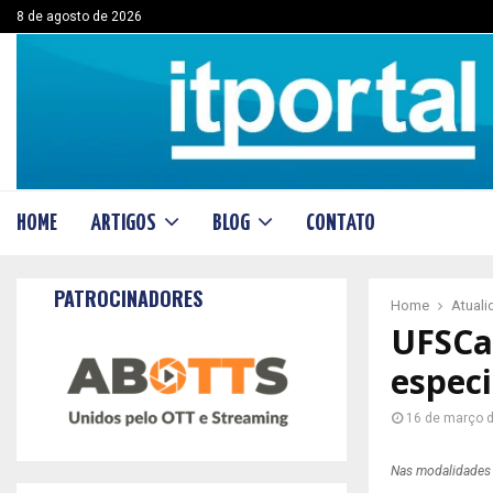
8 de agosto de 2026
HOME
ARTIGOS
BLOG
CONTATO
PATROCINADORES
Home
Atual
UFSCar
especi
16 de março 
Nas modalidades a