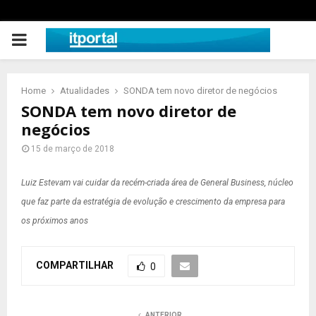
PRIMARY
MENU
Home
Atualidades
SONDA tem novo diretor de negócios
SONDA tem novo diretor de
negócios
15 de março de 2018
Luiz Estevam vai cuidar da recém-criada área de General Business, núcleo
que faz parte da estratégia de evolução e crescimento da empresa para
os próximos anos
COMPARTILHAR
0
ANTERIOR