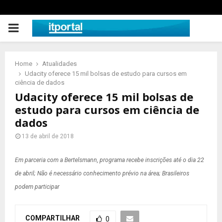
PRIMARY
MENU
Home
Atualidades
Udacity oferece 15 mil bolsas de estudo para cursos em
ciência de dados
Udacity oferece 15 mil bolsas de
estudo para cursos em ciência de
dados
13 de abril de 2018
Em parceria com a Bertelsmann, programa recebe inscrições até o dia 22
de abril; Não é necessário conhecimento prévio na área; Brasileiros
podem participar
COMPARTILHAR
0