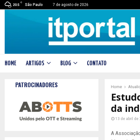
C
São Paulo
7 de agosto de 2026
20.5
HOME
ARTIGOS
BLOG
CONTATO
PATROCINADORES
Home
Atual
Estud
da ind
13 de abril de
A Associação