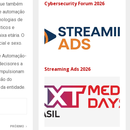
Cybersecurity Forum 2026
 que também
 de automação
nologias de
ticos e
xa etária. O
ial e sexo.
de Automação-
decisores a
Streaming Ads 2026
 impulsionam
ção do
da entidade.
PRÓXIMO