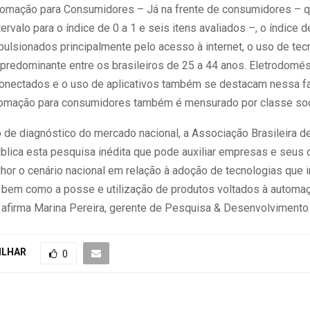
tomação para Consumidores – Já na frente de consumidores –
ervalo para o índice de 0 a 1 e seis itens avaliados –, o índice
pulsionados principalmente pelo acesso à internet, o uso de tec
predominante entre os brasileiros de 25 a 44 anos. Eletrodomés
conectados e o uso de aplicativos também se destacam nessa fai
tomação para consumidores também é mensurado por classe soc
 de diagnóstico do mercado nacional, a Associação Brasileira 
ublica esta pesquisa inédita que pode auxiliar empresas e seus 
hor o cenário nacional em relação à adoção de tecnologias que
 bem como a posse e utilização de produtos voltados à automa
 afirma Marina Pereira, gerente de Pesquisa & Desenvolvimento 
ILHAR
0