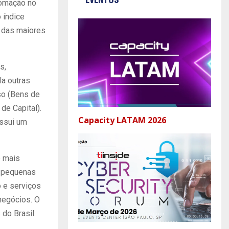
tomação no
 índice
 das maiores
s,
la outras
so (Bens de
de Capital).
Capacity LATAM 2026
ossui um
e mais
s pequenas
o e serviços
negócios. O
do Brasil.