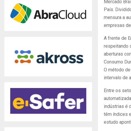
Mercado Bras
País. Dividi
mensura a au
empresas de 
A frente de 
respeitando 
aberturas co
Consumo Durá
O método de 
intervalo de 
Entre os set
automatizada
indústrias é 
têm índices 
estudo apont