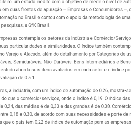
ileiro, um estudo inédito com o objetivo de medir o nível de au
do em duas frentes de apuração – Empresas e Consumidores –, o
tomação no Brasil e contou com o apoio da metodologia de uma
pesquisas, a GfK Brasil.
Empresas contempla os setores da Indústria e Comércio/Serviço
suas particularidades e similaridades. O índice também contemp
mo Varejo e Atacado, além do detalhamento por Categorias de u
veis, Semiduráveis, Não-Duráveis, Bens Intermediários e Bens 
estudo aborda seis itens avaliados em cada setor e o índice p
avaliação de 0 a 1.
ores, a indústria, com um índice de automação de 0,26, mostra-s
 do que o comércio/serviços, onde o índice é 0,19. O índice da
de 0,24, das médias é de 0,33 e das grandes é de 0,38. Comérci
entre 0,18 e 0,30, de acordo com suas necessidades e porte de 
a que o país tem 0,22 de índice de automação para as empresas 