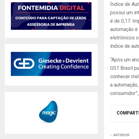
Índice de Au
possui um int
é de 0,17. Im
automação é 
eletrônicos 
índice de au
“Após um ano
GS1 Brasil p
conhecer mel
a automação,
consumidor”,
COMPART
ANTERIOR