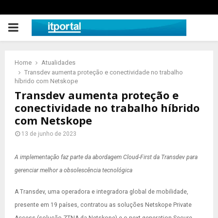
PRIMARY
MENU
Home
Atualidades
Transdev aumenta proteção e conectividade no trabalho
híbrido com Netskope
Transdev aumenta proteção e
conectividade no trabalho híbrido
com Netskope
13 de junho de 2023
A implementação faz parte da abordagem Cloud-First da Transdev para
gerenciar melhor a obsolescência tecnológica
A Transdev,
uma operadora e integradora global de mobilidade,
presente em 19 países, contratou as soluções
Netskope Private