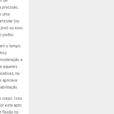
ém de
 precisão,
es uma
ticular (ou
pivô ou eixo,
 joelho.
ram o tempo
nhos
nsideração a
ue aqueles
cativas, na
e aplicava
bilitação.
 corpo. Isso
dor está apto
 flexão no