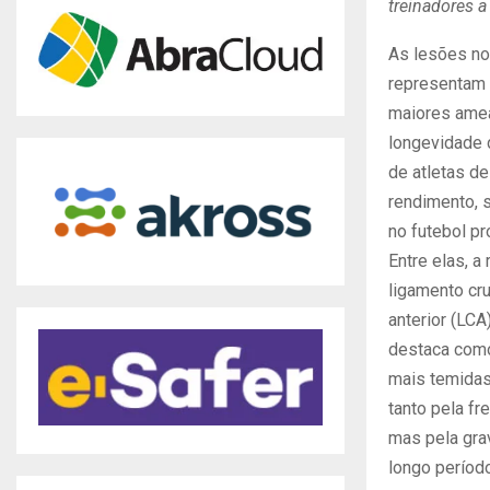
treinadores a
As lesões no
representam
maiores ame
longevidade d
de atletas de
rendimento, 
no futebol pr
Entre elas, a 
ligamento cr
anterior (LCA
destaca com
mais temidas
tanto pela fr
mas pela gra
longo períod