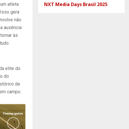
NXT Media Days Brasil 2025
um atleta
 Isso gera
envolve não
 a ausência
tornar às
tudo.
a elite do
ão do
stórico de
 em campo.