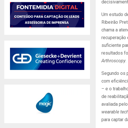
decisivamente
Um estudo de
Ribeirão Pre
chama a aten
recuperação e
suficiente pa
resultados f
Arthroscopy
.
Segundo os pe
com eficiênci
– e o trabal
de reabilita
avaliada pel
wearable tec
para captar 