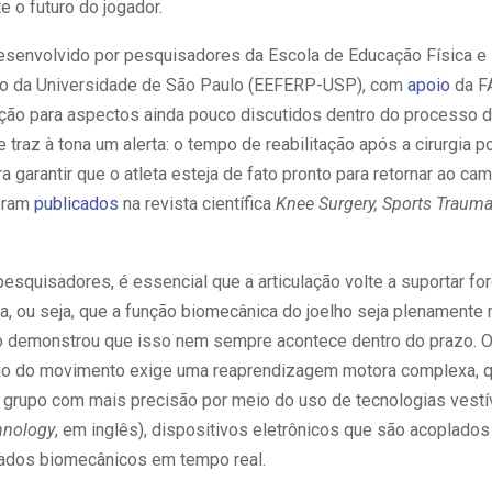
 o futuro do jogador.
senvolvido por pesquisadores da Escola de Educação Física e
to da Universidade de São Paulo (EEFERP-USP), com
apoio
da F
ção para aspectos ainda pouco discutidos dentro do processo 
 traz à tona um alerta: o tempo de reabilitação após a cirurgia 
ra garantir que o atleta esteja de fato pronto para retornar ao ca
oram
publicados
na revista científica
Knee Surgery, Sports Trauma
squisadores, é essencial que a articulação volte a suportar fo
a, ou seja, que a função biomecânica do joelho seja plenamente 
ho demonstrou que isso nem sempre acontece dentro do prazo. 
ção do movimento exige uma reaprendizagem motora complexa, q
o grupo com mais precisão por meio do uso de tecnologias vestí
hnology
, em inglês), dispositivos eletrônicos que são acoplados
dados biomecânicos em tempo real.