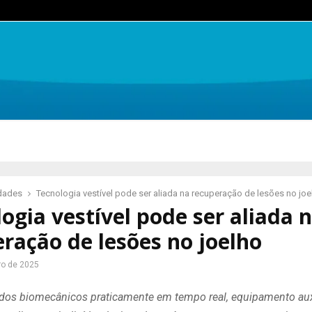
idades
Tecnologia vestível pode ser aliada na recuperação de lesões no joe
ogia vestível pode ser aliada 
ração de lesões no joelho
ro de 2025
ados biomecânicos praticamente em tempo real, equipamento aux