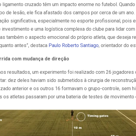
o ligamento cruzado têm um impacto enorme no futebol. Quando 
po de lesão, ele fica afastado dos campos por cerca de um ano.
ão significativa, especialmente no esporte profissional, pois 
 investimento e uma logística complexa do clube para lidar com
mas também o aspecto emocional do próprio atleta, que deseja re
 quanto antes”, destaca
Paulo Roberto Santiago
, orientador do es
rrida com mudança de direção
aos resultados, um experimento foi realizado com 26 jogadores d
tar: dez deles haviam sido submetidos à cirurgia de reconstruç
uzado anterior e os outros 16 formavam o grupo-controle, sem hi
s os atletas passaram por uma bateria de testes de movimento