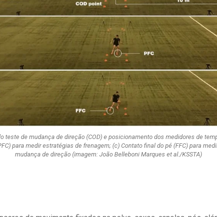
 do teste de mudança de direção (COD) e posicionamento dos medidores de temp
PFC) para medir estratégias de frenagem; (c) Contato final do pé (FFC) para medir
mudança de direção (imagem: João Belleboni Marques et al./KSSTA)