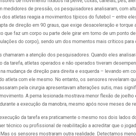
ensores de movimento fixados na pelve, coxas, canelas, pés, al
m medidores de pressão, os pesquisadores analisaram, com alta
 dos atletas reagia a movimentos típicos do futebol – entre el
pta de direção em 90 graus, que exige desaceleração e torque ar
ço que faz um corpo ou parte dele girar em torno de um ponto de 
culações do corpo), sendo um dos momentos mais críticos para o
s chamaram a atenção dos pesquisadores. Quando eles analisa
o da tarefa, atletas operados e não operados tiveram desempe
na mudança de direção para direita e esquerda – levando em co
o atleta com ele mesmo. No entanto, os sensores revelaram q
assaram pela cirurgia apresentavam alterações sutis, mas signifi
movimento. A perna lesionada mostrava menor flexão de joelho 
durante a execução da manobra, mesmo após nove meses de rea
execução da tarefa era praticamente o mesmo nos dois lados do
uer técnico ou profissional de reabilitação a acreditar que o joga
r. Mas os sensores mostraram outra realidade. Detectamos menor