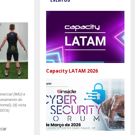
Capacity LATAM 2026
inercial (IMU) e
cionamento do
ntal); (d) vista
KSSTA)
rcar