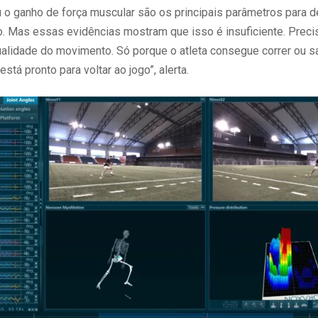
u o ganho de força muscular são os principais parâmetros para d
o. Mas essas evidências mostram que isso é insuficiente. Prec
alidade do movimento. Só porque o atleta consegue correr ou sa
está pronto para voltar ao jogo”, alerta.