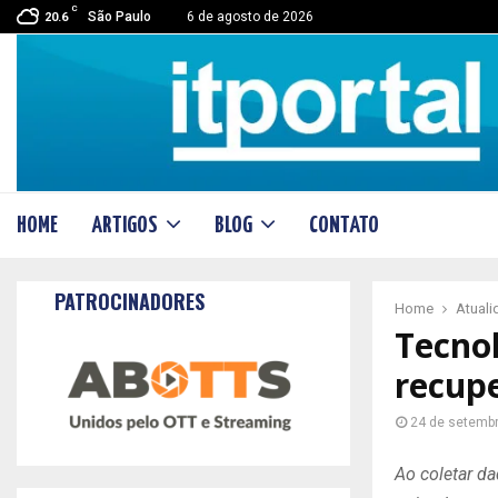
C
São Paulo
6 de agosto de 2026
20.6
HOME
ARTIGOS
BLOG
CONTATO
PATROCINADORES
Home
Atual
Tecnol
recupe
24 de setemb
Ao coletar d