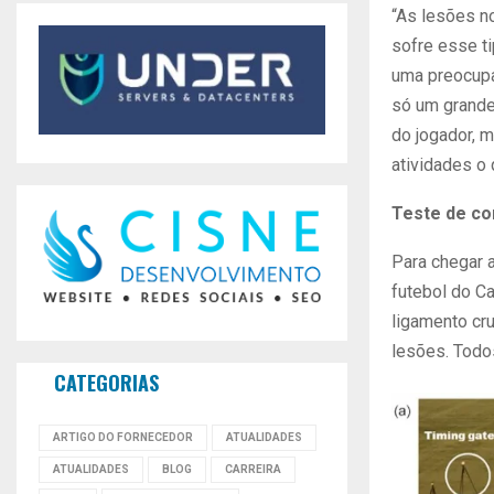
“As lesões n
sofre esse ti
uma preocupaç
só um grande
do jogador, 
atividades o
Teste de co
Para chegar 
futebol do Ca
ligamento cr
lesões. Todo
CATEGORIAS
ARTIGO DO FORNECEDOR
ATUALIDADES
ATUALIDADES
BLOG
CARREIRA