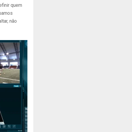
efinir quem
isamos
ltar, não