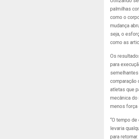
Utilizando s
palmilhas co
como o corpo
mudança abru
seja, o esfor
como as arti
Os resultado
para execuçã
semelhantes 
comparação d
atletas que p
mecânica do 
menos força 
“O tempo de 
levaria qualq
para retorna