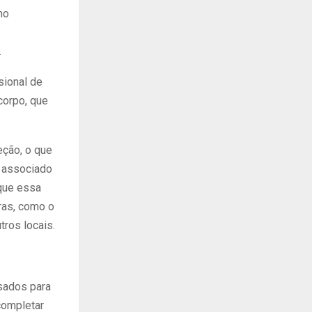
mo
.
sional de
corpo, que
eção, o que
e associado
 que essa
ras, como o
ros locais.
usados para
 completar