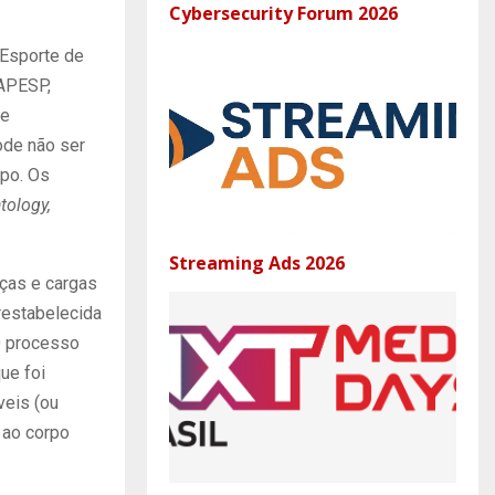
Cybersecurity Forum 2026
 Esporte de
APESP,
de
pode não ser
mpo. Os
tology,
Streaming Ads 2026
rças e cargas
restabelecida
O processo
ue foi
veis (ou
 ao corpo