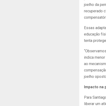
joelho da pe
recuperado c
compensatório
Essas adapta
educação físi
tenta protege
“Observamos 
indica menor
ao mecanismo
compensação 
joelho opost
Impacto na 
Para Santiago
liberar um at