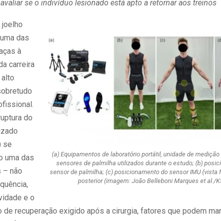
 avaliar se o indivíduo lesionado está apto a retornar aos treinos
 joelho
 uma das
aças à
a carreira
 alto
sobretudo
ofissional.
ruptura do
uzado
) se
(a) Equipamentos de laboratório portátil, unidade de medição 
o uma das
sensores de palmilha utilizados durante o estudo; (b) posi
 – não
sensor de palmilha; (c) posicionamento do sensor IMU (vista fro
posterior (imagem: João Belleboni Marques et al./
equência,
vidade e o
o de recuperação exigido após a cirurgia, fatores que podem ma