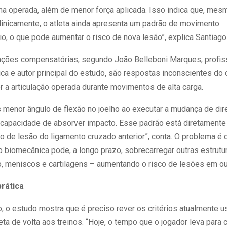
rna operada, além de menor força aplicada. Isso indica que, mes
linicamente, o atleta ainda apresenta um padrão de movimento
, o que pode aumentar o risco de nova lesão”, explica Santiago
ções compensatórias, segundo João Belleboni Marques, profis
ca e autor principal do estudo, são respostas inconscientes do 
r a articulação operada durante movimentos de alta carga.
menor ângulo de flexão no joelho ao executar a mudança de dir
 capacidade de absorver impacto. Esse padrão está diretament
 de lesão do ligamento cruzado anterior”, conta. O problema é
biomecânica pode, a longo prazo, sobrecarregar outras estrutu
o, meniscos e cartilagens – aumentando o risco de lesões em out
prática
, o estudo mostra que é preciso rever os critérios atualmente 
leta de volta aos treinos. “Hoje, o tempo que o jogador leva para