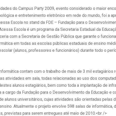
dades do Campus Party 2009, evento considerado o maior enco
nológica e entretenimento eletrônico em rede do mundo, foi a a
cessa Escola no stand da FDE – Fundação para o Desenvolvime
Acessa Escola é um programa da Secretaria Estadual da Educaç
ceria com a Secretaria de Gestão Pública que garante o funcio
ormática em todas as escolas públicas estaduais de ensino médi
colar (alunos, professores e funcionários) durante todo o perí
informática contam com o trabalho de mais de 3 mil estagiários
as atividades em sala, todas relacionadas ao uso dos computad
destes alunos estagiários, bem como toda a implantação de infra
ca a cargo da Fundação para o Desenvolvimento da Educação e c
de alunos universitários, cujas atividades são orientadas pelas d
ensino. Atualmente o projeto envolve 598 salas de informática, 
as, previstas para serem entregues até maio de 2010.<br />