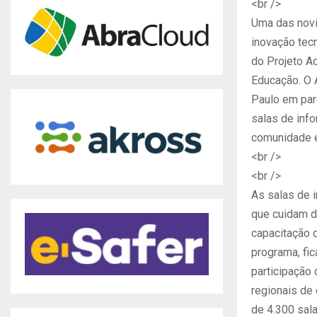
<br />
Uma das novi
inovação tec
do Projeto A
Educação. O 
Paulo em par
salas de inf
comunidade es
<br />
<br />
As salas de 
que cuidam d
capacitação 
programa, fi
participação 
regionais de 
de 4.300 sal