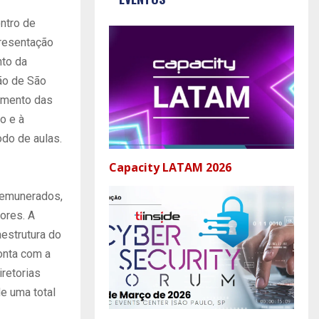
ntro de
presentação
nto da
ão de São
namento das
o e à
odo de aulas.
Capacity LATAM 2026
 remunerados,
ores. A
estrutura do
onta com a
iretorias
de uma total