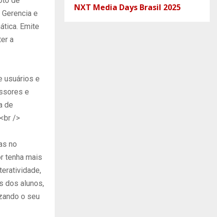
oto de
NXT Media Days Brasil 2025
 Gerencia e
ática. Emite
er a
e usuários e
ssores e
a de
<br />
as no
or tenha mais
teratividade,
s dos alunos,
izando o seu