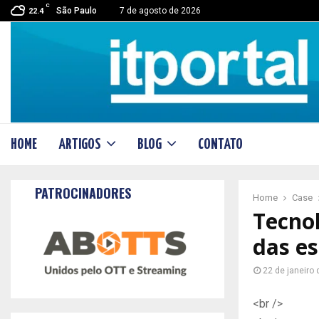
C
São Paulo
7 de agosto de 2026
22.4
HOME
ARTIGOS
BLOG
CONTATO
PATROCINADORES
Home
Case
Tecnol
das es
22 de janeiro
<br />