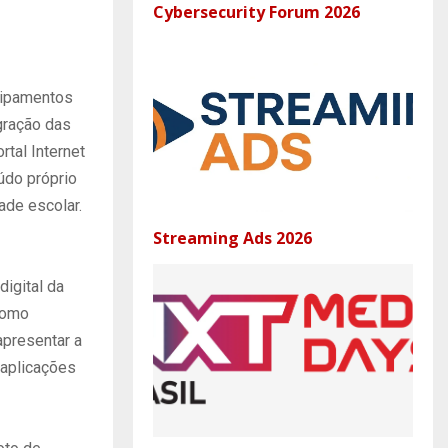
Cybersecurity Forum 2026
uipamentos
gração das
rtal Internet
údo próprio
ade escolar.
Streaming Ads 2026
igital da
como
apresentar a
 aplicações