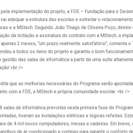
pela implementação do projeto, a FDE – Fundação para o Dese
vai adequar a estrutura das escolas e estreitar o relacionamento
icas e a MStech. Segundo João Thiago de Oliveira Poço, diretor 
zação da licitação e assinatura do contrato com a MStech, a impl
u apenas 2 meses, “um prazo realmente satisfatório”, comenta o
endeu a todos os itens do projeto e garantiu o bom funcionamen
 gestão das salas de informática a partir de uma suíte altamente 
zação’.<br />
redita que as melhorias necessárias do Programa serão apontadas
unto com a FDE, a MStech e própria comunidade escolar. <br />
8 salas de informática previstas nesta primeira fase do Progra
intadas, tiveram as instalações elétricas e lógicas refeitas. Est
is de 4 mil novos computadores, mesas e cadeiras. Em breve, 
arelhos de ar-condicionado e cortinas para garantir o conforto d