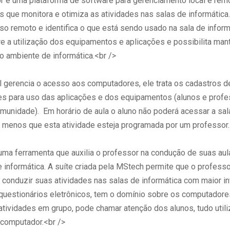
r é uma plataforma de software para gerenciamento local e rem
 que monitora e otimiza as atividades nas salas de informática.
o remoto e identifica o que está sendo usado na sala de inform
re a utilização dos equipamentos e aplicações e possibilita mant
o ambiente de informática.<br />
l gerencia o acesso aos computadores, ele trata os cadastros d
s para uso das aplicações e dos equipamentos (alunos e profe
omunidade). Em horário de aula o aluno não poderá acessar a sal
 a menos que esta atividade esteja programada por um professor.
uma ferramenta que auxilia o professor na condução de suas aul
e informática. A suíte criada pela MStech permite que o profess
 conduzir suas atividades nas salas de informática com maior in
 questionários eletrônicos, tem o domínio sobre os computadore
 atividades em grupo, pode chamar atenção dos alunos, tudo util
ocomputador.<br />