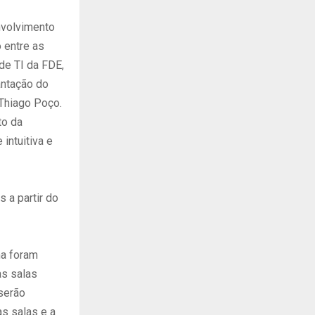
nvolvimento
 entre as
de TI da FDE,
antação do
 Thiago Poço.
to da
intuitiva e
 a partir do
ma foram
as salas
serão
as salas e a