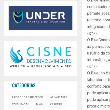
O BlueMonito
computadores
permite acess
relatório sob
integridade d
<br />
O BlueContro
as permissõe
usuário da c
informática,
<br />
O BlueLab é 
laboratório d
CATEGORIAS
conforto para
pode aplicar
ARTIGO DO FORNECEDOR
ATUALIDADES
pode aplicar
ATUALIDADES
BLOG
CARREIRA
próprio micr