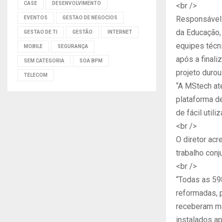
CASE
DESENVOLVIMENTO
<br />
Responsável 
EVENTOS
GESTAO DE NEGOCIOS
da Educação, 
GESTAO DE TI
GESTÃO
INTERNET
equipes técn
MOBILE
SEGURANÇA
após a finali
SEM CATEGORIA
SOA BPM
projeto duro
TELECOM
“A MStech at
plataforma de
de fácil utili
<br />
O diretor ac
trabalho conj
<br />
“Todas as 59
reformadas, p
receberam ma
instalados ap