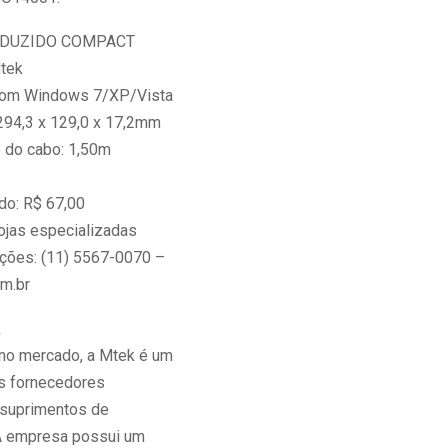
EDUZIDO COMPACT
Mtek
com Windows 7/XP/Vista
94,3 x 129,0 x 17,2mm
 do cabo: 1,50m
do: R$ 67,00
ojas especializadas
ções: (11) 5567-0070 –
m.br
k
no mercado, a Mtek é um
is fornecedores
 suprimentos de
 A empresa possui um