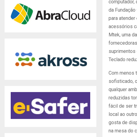
computador, 
da Fundação 
para atender
acessórios c
Mtek, uma da
fornecedoras
suprimentos d
Teclado redu
Com menos te
sofisticado,
qualquer amb
reduzidas tor
fácil de ser 
local ao outr
gosta de disp
na mesa do c