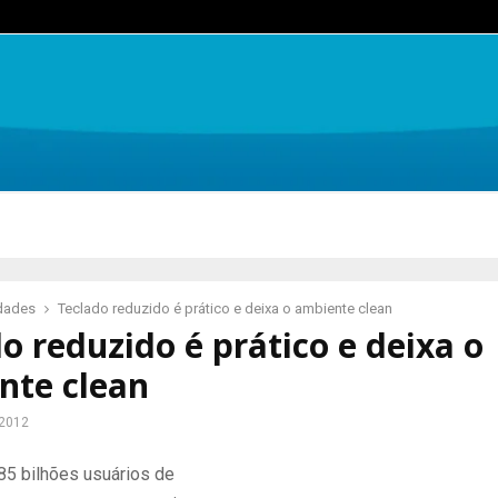
idades
Teclado reduzido é prático e deixa o ambiente clean
o reduzido é prático e deixa o
nte clean
 2012
85 bilhões usuários de