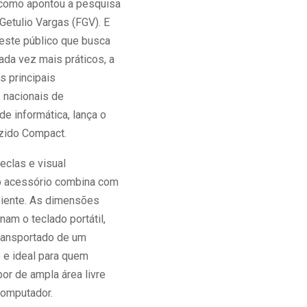
como apontou a pesquisa
Getulio Vargas (FGV). E
 este público que busca
ada vez mais práticos, a
s principais
 nacionais de
e informática, lança o
zido Compact.
clas e visual
 o acessório combina com
iente. As dimensões
nam o teclado portátil,
transportado de um
o e ideal para quem
or de ampla área livre
omputador.