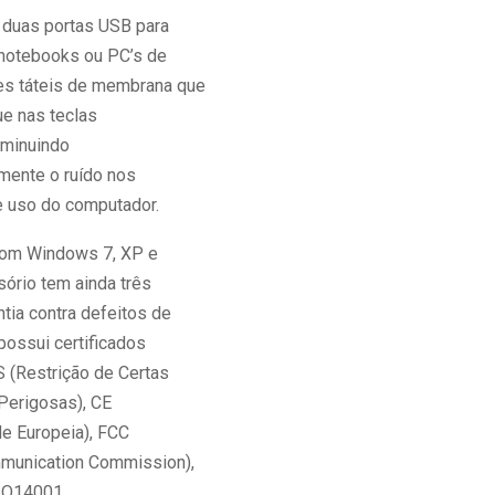
duas portas USB para
notebooks ou PC’s de
s táteis de membrana que
ue nas teclas
iminuindo
mente o ruído nos
 uso do computador.
com Windows 7, XP e
sório tem ainda três
tia contra defeitos de
possui certificados
(Restrição de Certas
Perigosas), CE
e Europeia), FCC
munication Commission),
SO14001.