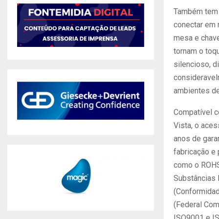
Também tem 
conectar em 
mesa e chave
tornam o toq
silencioso, d
consideravel
ambientes de
Compatível 
Vista, o aces
anos de garan
fabricação e 
como o ROHS 
Substâncias 
(Conformidad
(Federal Com
ISO9001 e I