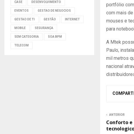
CASE
DESENVOLVIMENTO
portfólio com
EVENTOS
GESTAO DE NEGOCIOS
com mais de 
GESTAO DE TI
GESTÃO
INTERNET
mouses e tec
para noteboo
MOBILE
SEGURANÇA
SEM CATEGORIA
SOA BPM
A Mtek possu
TELECOM
Paulo, insta
mil metros q
nacional atr
distribuidore
COMPART
ANTERIOR
Conforto e
tecnologic