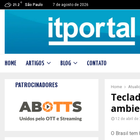
C
São Paulo
7 de agosto de 2026
21.2
HOME
ARTIGOS
BLOG
CONTATO
PATROCINADORES
Home
Atual
Teclad
ambie
12 de abril de
O Brasil tem 