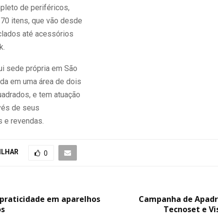
pleto de periféricos,
70 itens, que vão desde
lados até acessórios
k.
i sede própria em São
lada em uma área de dois
uadrados, e tem atuação
avés de seus
s e revendas.
ILHAR
0
 praticidade em aparelhos
Campanha de Apadr
os
Tecnoset e Vi