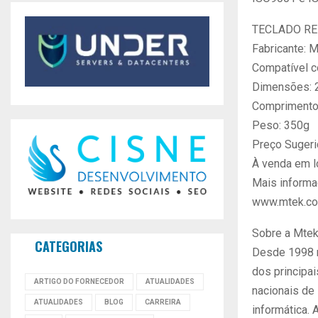
TECLADO R
Fabricante: 
Compatível 
Dimensões: 2
Comprimento
Peso: 350g
Preço Sugeri
À venda em l
Mais informa
www.mtek.co
Sobre a Mte
CATEGORIAS
Desde 1998 
dos principa
ARTIGO DO FORNECEDOR
ATUALIDADES
nacionais de
ATUALIDADES
BLOG
CARREIRA
informática.