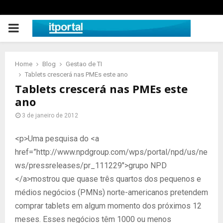
PRIMARY
MENU
Home
Blog
Gestao de TI
Tablets crescerá nas PMEs este ano
Tablets crescerá nas PMEs este
ano
3 de janeiro de 2012
<p>Uma pesquisa do <a
href=”http://www.npdgroup.com/wps/portal/npd/us/ne
ws/pressreleases/pr_111229″>grupo NPD
</a>mostrou que quase três quartos dos pequenos e
médios negócios (PMNs) norte-americanos pretendem
comprar tablets em algum momento dos próximos 12
meses. Esses negócios têm 1000 ou menos