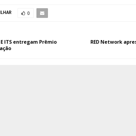
ILHAR
0
E ITS entregam Prêmio
RED Network apre
vação