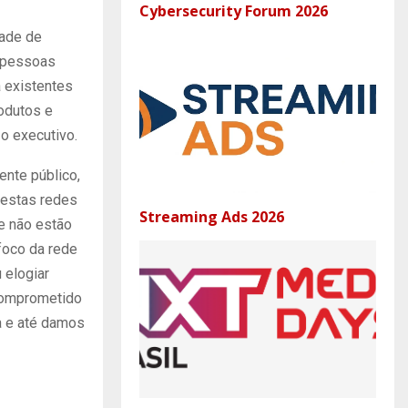
Cybersecurity Forum 2026
dade de
e pessoas
 existentes
rodutos e
 o executivo.
nte público,
nestas redes
Streaming Ads 2026
e não estão
foco da rede
 elogiar
 comprometido
a e até damos