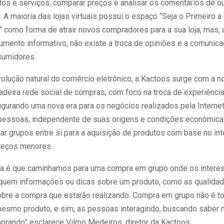
tos e serviços, comparar preços e analisar os comentários de o
A maioria das lojas virtuais possui o espaço “Seja o Primeiro 
” como forma de atrair novos compradores para a sua loja, mas, 
mento informativo, não existe a troca de opiniões e a comunica
sumidores.
lução natural do comércio eletrônico, a Kactoos surge com a n
adeira rede social de compras, com foco na troca de experiência
ugurando uma nova era para os negócios realizados pela Internet.
 pessoas, independente de suas origens e condições econômica 
r grupos entre si para a aquisição de produtos com base no in
reços menores.
a é que caminhamos para uma compra em grupo onde os intere
roquem informações ou dicas sobre um produto, como as qualidad
obre a compra que estarão realizando. Compra em grupo não é 
mesmo produto, e sim, as pessoas interagindo, buscando saber 
prando” esclarece Vilmo Medeiros, diretor da Kactoos.