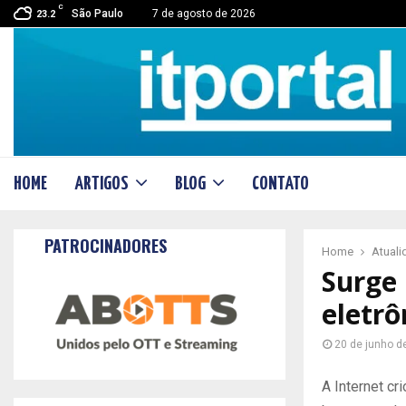
C
São Paulo
7 de agosto de 2026
23.2
HOME
ARTIGOS
BLOG
CONTATO
PATROCINADORES
Home
Atual
Surge
eletrô
20 de junho d
A Internet cr