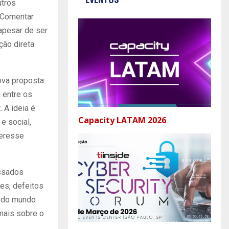
utros
a Comentar
apesar de ser
ção direta
ova proposta:
 entre os
 A ideia é
Capacity LATAM 2026
e social,
teresse
ssados
es, defeitos
todo mundo
mais sobre o