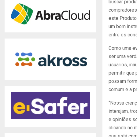
buscar produ
compradores. 
este Produto
um bom instru
entre os con
Como uma evo
ser uma verd
usuários, ina
permitir que
possam forma
comum e a p
“Nossa crenç
interajam, t
e opiniões s
clicando no 
que está com