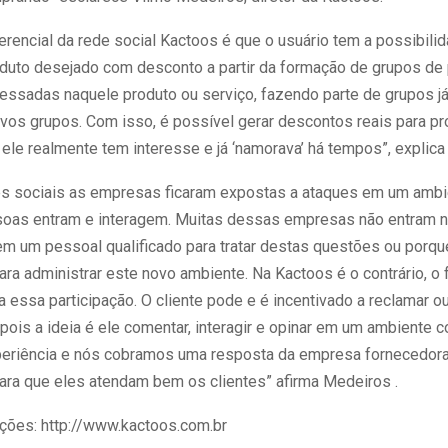
erencial da rede social Kactoos é que o usuário tem a possibili
roduto desejado com desconto a partir da formação de grupos d
essadas naquele produto ou serviço, fazendo parte de grupos já
ovos grupos. Com isso, é possível gerar descontos reais para p
ele realmente tem interesse e já ‘namorava’ há tempos”, explica
s sociais as empresas ficaram expostas a ataques em um ambie
oas entram e interagem. Muitas dessas empresas não entram 
em um pessoal qualificado para tratar destas questões ou porqu
ra administrar este novo ambiente. Na Kactoos é o contrário, o 
a essa participação. O cliente pode e é incentivado a reclamar ou
 pois a ideia é ele comentar, interagir e opinar em um ambiente
eriência e nós cobramos uma resposta da empresa fornecedor
ara que eles atendam bem os clientes” afirma Medeiros .
ções: http://www.kactoos.com.br