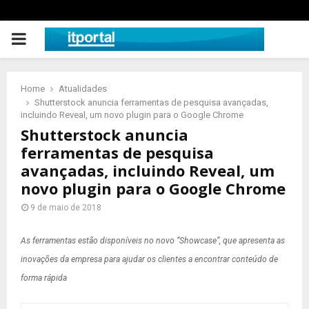
PRIMARY
MENU
Home
Atualidades
Shutterstock anuncia ferramentas de pesquisa avançadas,
incluindo Reveal, um novo plugin para o Google Chrome
Shutterstock anuncia
ferramentas de pesquisa
avançadas, incluindo Reveal, um
novo plugin para o Google Chrome
9 de maio de 2018
As ferramentas estão disponíveis no novo “Showcase”, que apresenta as
inovações da empresa para ajudar os clientes a encontrar conteúdo de
forma rápida