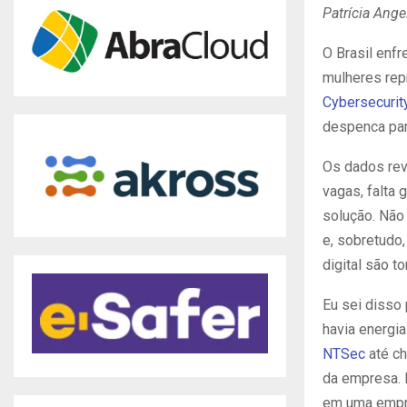
Patrícia Angel
O Brasil enfr
mulheres rep
Cybersecurit
despenca pa
Os dados rev
vagas, falta 
solução. Não
e, sobretudo
digital são t
Eu sei disso
havia energia
NTSec
até ch
da empresa. 
em uma empre