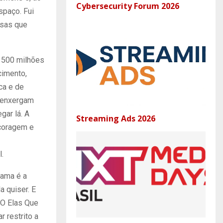
Cybersecurity Forum 2026
spaço. Fui
esas que
 500 milhões
cimento,
ca e de
e enxergam
gar lá. A
Streaming Ads 2026
 coragem e
.
rama é a
a quiser. E
 O Elas Que
 restrito a