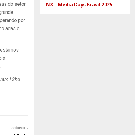
sas do setor
NXT Media Days Brasil 2025
 grande
sperando por
poiadas e,
o estamos
o a
.
iram | She
PRÓXIMO