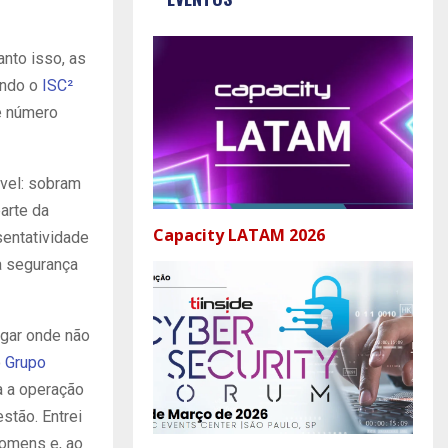
anto isso, as
undo o
ISC²
e número
vel: sobram
arte da
Capacity LATAM 2026
sentatividade
a segurança
ugar onde não
o
Grupo
a a operação
stão. Entrei
homens e, ao