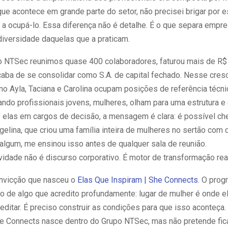
que acontece em grande parte do setor, não precisei brigar por e
 a ocupá-lo. Essa diferença não é detalhe. É o que separa empr
diversidade daquelas que a praticam.
o NTSec reunimos quase 400 colaboradores, faturou mais de R$
aba de se consolidar como S.A. de capital fechado. Nesse cres
o Ayla, Taciana e Carolina ocupam posições de referência técni
uando profissionais jovens, mulheres, olham para uma estrutura 
elas em cargos de decisão, a mensagem é clara: é possível che
gelina, que criou uma família inteira de mulheres no sertão com
algum, me ensinou isso antes de qualquer sala de reunião.
idade não é discurso corporativo. É motor de transformação real
nvicção que nasceu o
Elas Que Inspiram | She Connects
. O prog
o de algo que acredito profundamente: lugar de mulher é onde el
editar. É preciso construir as condições para que isso aconteça.
he Connects nasce dentro do Grupo NTSec, mas não pretende ficar