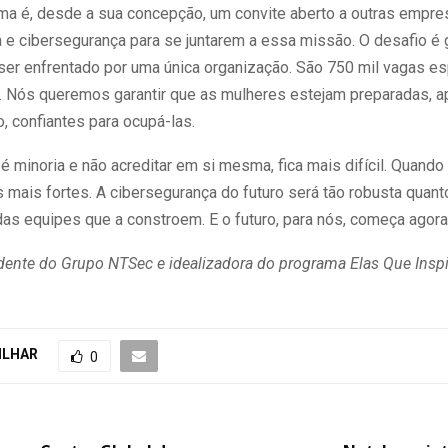
ama é, desde a sua concepção, um convite aberto a outras empre
a e cibersegurança para se juntarem a essa missão. O desafio é
ser enfrentado por uma única organização. São 750 mil vagas e
s. Nós queremos garantir que as mulheres estejam preparadas, a
, confiantes para ocupá-las.
 é minoria e não acreditar em si mesma, fica mais difícil. Quand
 mais fortes. A cibersegurança do futuro será tão robusta quant
das equipes que a constroem. E o futuro, para nós, começa agora
idente do Grupo NTSec e idealizadora do programa Elas Que Insp
ILHAR
0