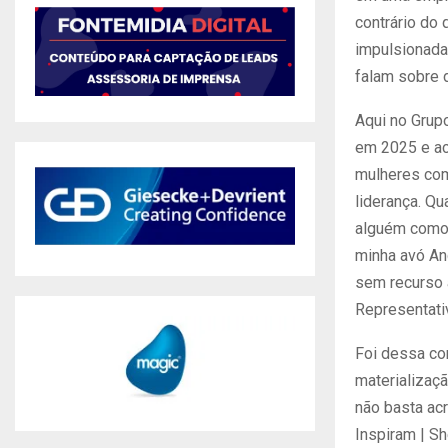
contrário do 
impulsionada
falam sobre 
Aqui no Grup
em 2025 e ac
mulheres com
liderança. Q
alguém como 
minha avó An
sem recurso 
Representativ
Foi dessa co
materializaçã
não basta acr
Inspiram | S