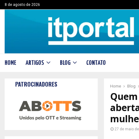
8 de agosto de 2026
HOME
ARTIGOS
BLOG
CONTATO
PATROCINADORES
Home
Blog
Quem 
abert
mulhe
27 de maio d