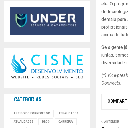
ele. O progr
de tecnologi
demais para 
profissionai
acima de tudo
Se a gente já
juntas, somos
diversidade 
(*) Vice-pres
Connects.
CATEGORIAS
COMPART
ARTIGO DO FORNECEDOR
ATUALIDADES
ANTERIOR
ATUALIDADES
BLOG
CARREIRA