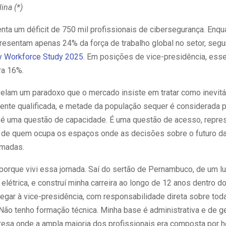
ina (*)
enta um déficit de 750 mil profissionais de cibersegurança. Enqu
resentam apenas 24% da força de trabalho global no setor, seg
y Workforce Study 2025
. Em posições de vice-presidência, ess
ra 16%.
elam um paradoxo que o mercado insiste em tratar como inevitá
gente qualificada, e metade da população sequer é considerada p
 é uma questão de capacidade. É uma questão de acesso, repre
, de quem ocupa os espaços onde as decisões sobre o futuro d
omadas.
 porque vivi essa jornada. Saí do sertão de Pernambuco, de um l
 elétrica, e construí minha carreira ao longo de 12 anos dentro d
egar à vice-presidência, com responsabilidade direta sobre tod
Não tenho formação técnica. Minha base é administrativa e de ge
sa onde a ampla maioria dos profissionais era composta por 