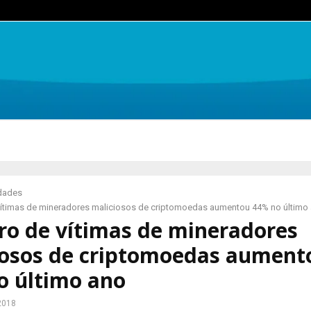
idades
ítimas de mineradores maliciosos de criptomoedas aumentou 44% no último
o de vítimas de mineradores
iosos de criptomoedas aument
o último ano
 2018