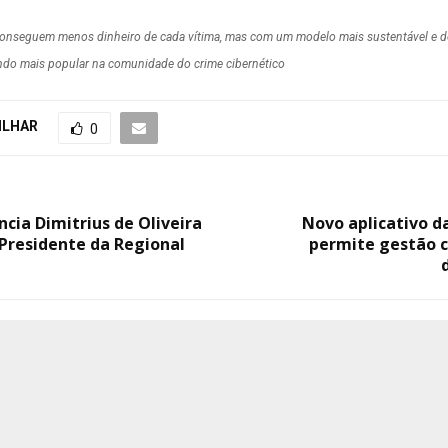
onseguem menos dinheiro de cada vítima, mas com um modelo mais sustentável e d
ndo mais popular na comunidade do crime cibernético
ILHAR
0
cia Dimitrius de Oliveira
Novo aplicativo d
Presidente da Regional
permite gestão 