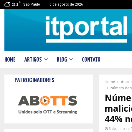
C
São Paulo
6 de agosto de 2026
23.2
HOME
ARTIGOS
BLOG
CONTATO
PATROCINADORES
Home
Atual
Número de v
Númer
malic
44% n
3 de julho de