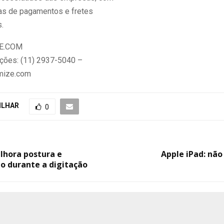
as de pagamentos e fretes
.
E.COM
ções: (11) 2937-5040 –
mize.com
ILHAR
0
lhora postura e
Apple iPad: não
 durante a digitação