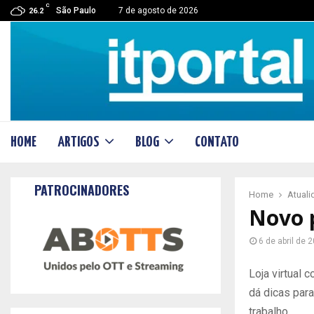
C
São Paulo
7 de agosto de 2026
26.2
HOME
ARTIGOS
BLOG
CONTATO
PATROCINADORES
Home
Atual
Novo 
6 de abril de 
Loja virtual
dá dicas par
trabalho