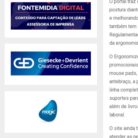
O portal traz
postura dian
e melhorando
também tem 
Regulamentad
da ergonomia
O Ergonomize
promocionais
mouse pads, 
antebraço, a
linha comple
suportes par
além de livr
laboral.
O site ainda 
atender as 