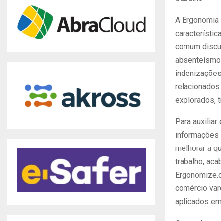
A Ergonomia 
característic
comum discu
absenteísmos
indenizações
relacionados
explorados, 
Para auxilia
informações 
melhorar a q
trabalho, acab
Ergonomize.co
comércio var
aplicados em