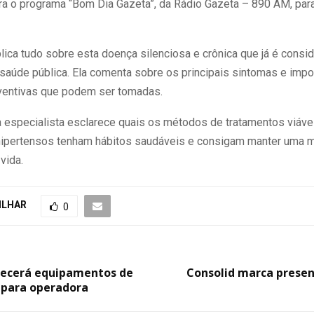
ara o programa “Bom Dia Gazeta”, da Rádio Gazeta – 890 AM, para
lica tudo sobre esta doença silenciosa e crônica que já é consi
saúde pública. Ela comenta sobre os principais sintomas e impo
entivas que podem ser tomadas.
a especialista esclarece quais os métodos de tratamentos viáve
hipertensos tenham hábitos saudáveis e consigam manter uma 
vida.
ILHAR
0
ecerá equipamentos de
Consolid marca presen
 para operadora