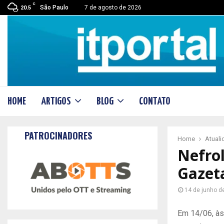
C
São Paulo
7 de agosto de 2026
20.5
HOME
ARTIGOS
BLOG
CONTATO
PATROCINADORES
Home
Atual
Nefrol
Gazet
14 de junho d
Em 14/06, às