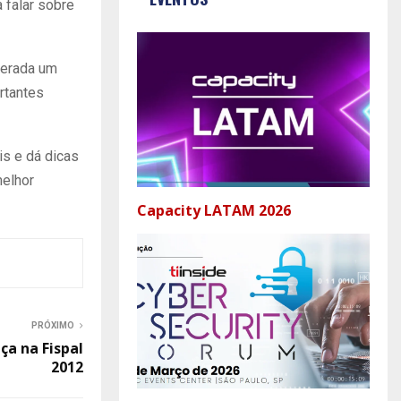
 falar sobre
derada um
rtantes
is e dá dicas
melhor
Capacity LATAM 2026
PRÓXIMO
ça na Fispal
2012