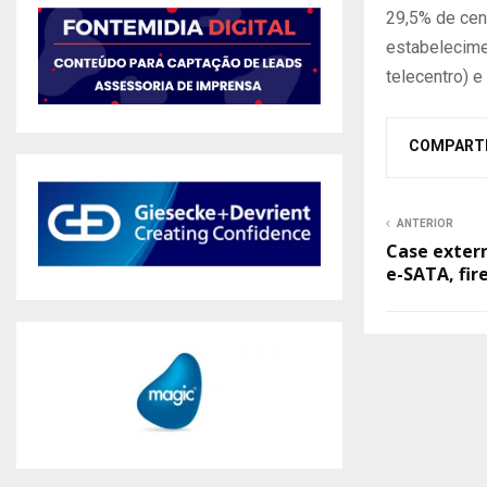
29,5% de cen
estabelecime
telecentro) e
COMPART
ANTERIOR
Case exter
e-SATA, fir