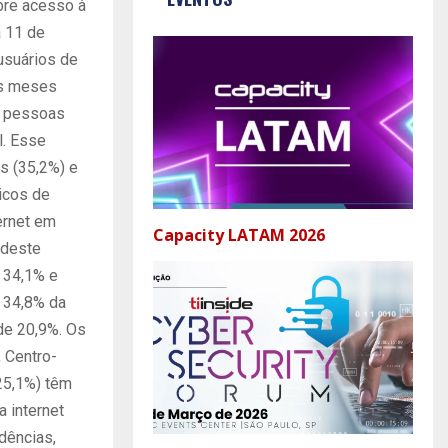
bre acesso à
a 11 de
usuários de
ês meses
e pessoas
l. Esse
s (35,2%) e
icos de
ernet em
Capacity LATAM 2026
rdeste
 34,1% e
 34,8% da
de 20,9%. Os
, Centro-
25,1%) têm
 internet
dências,