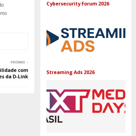
Cybersecurity Forum 2026
do
como
PRÓXIMO
ilidade com
Streaming Ads 2026
es da D-Link