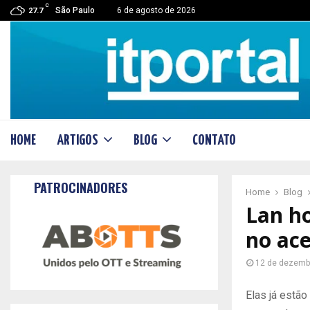
C
São Paulo
6 de agosto de 2026
27.7
HOME
ARTIGOS
BLOG
CONTATO
PATROCINADORES
Home
Blog
Lan h
no ac
12 de dezemb
Elas já estã