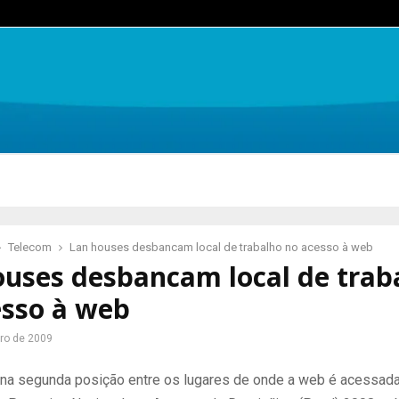
Telecom
Lan houses desbancam local de trabalho no acesso à web
ouses desbancam local de trab
esso à web
ro de 2009
o na segunda posição entre os lugares de onde a web é acessada 