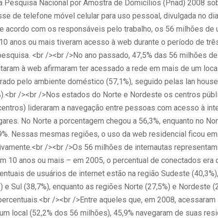
 a Pesquisa Nacional por Amostra de Domicílios (Pnad) 2008 so
sse de telefone móvel celular para uso pessoal, divulgada no di
 acordo com os responsáveis pelo trabalho, os 56 milhões de 
 10 anos ou mais tiveram acesso à web durante o período de tr
 pesquisa. <br /><br />No ano passado, 47,5% das 56 milhões d
taram à web afirmaram ter acessado a rede em mais de um loca
derado pelo ambiente doméstico (57,1%), seguido pelas lan house
%).<br /><br />Nos estados do Norte e Nordeste os centros públ
centros) lideraram a navegação entre pessoas com acesso à int
ugares. No Norte a porcentagem chegou a 56,3%, enquanto no No
9%. Nessas mesmas regiões, o uso da web residencial ficou em
ivamente.<br /><br />Os 56 milhões de internautas representam
m 10 anos ou mais – em 2005, o percentual de conectados era 
ntuais de usuários de internet estão na região Sudeste (40,3%)
) e Sul (38,7%), enquanto as regiões Norte (27,5%) e Nordeste (
ercentuais.<br /><br />Entre aqueles que, em 2008, acessaram a
m local (52,2% dos 56 milhões), 45,9% navegaram de suas resi