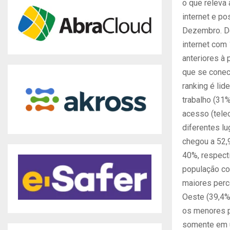
o que releva
internet e po
Dezembro. De
internet com
anteriores à
que se conec
ranking é li
trabalho (31
acesso (tele
diferentes l
chegou a 52,
40%, respect
população co
maiores perce
Oeste (39,4%
os menores p
somente em u