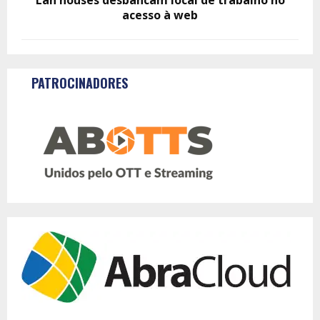
Lan houses desbancam local de trabalho no
acesso à web
PATROCINADORES