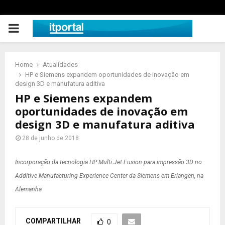
PRIMARY
MENU
Home
Atualidades
HP e Siemens expandem oportunidades de inovação em
design 3D e manufatura aditiva
HP e Siemens expandem
oportunidades de inovação em
design 3D e manufatura aditiva
28 de junho de 2018
Incorporação da tecnologia HP Multi Jet Fusion para impressão 3D no
Additive Manufacturing Experience Center da Siemens em Erlangen, na
Alemanha
COMPARTILHAR
0