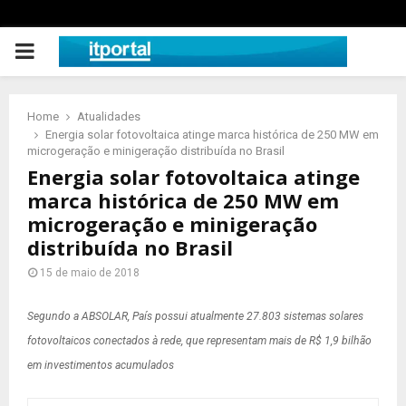
PRIMARY
MENU
Home
Atualidades
Energia solar fotovoltaica atinge marca histórica de 250 MW em
microgeração e minigeração distribuída no Brasil
Energia solar fotovoltaica atinge
marca histórica de 250 MW em
microgeração e minigeração
distribuída no Brasil
15 de maio de 2018
Segundo a ABSOLAR, País possui atualmente 27.803 sistemas solares
fotovoltaicos conectados à rede, que representam mais de R$ 1,9 bilhão
em investimentos acumulados