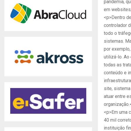
pandemia, qu
em websites,
<p>Dentro de
controlador 
todo o tráfeg
sistemas. Ma
por exemplo, 
utilizá-lo. A
todas as trat
conteúdo e i
infraestrutur
site, sistema
atuar entre e
organização.
<p>Em uma co
40 mil corre
instituição f