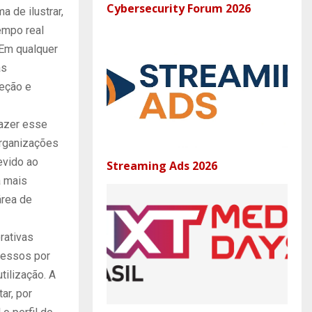
Cybersecurity Forum 2026
 de ilustrar,
empo real
 Em qualquer
as
teção e
fazer esse
organizações
evido ao
Streaming Ads 2026
a mais
área de
rativas
cessos por
tilização. A
ar, por