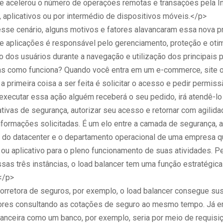
e acelerou o número de operações remotas e transações pela Int
 aplicativos ou por intermédio de dispositivos móveis.</p>
sse cenário, alguns motivos e fatores alavancaram essa nova pr
de aplicações é responsável pelo gerenciamento, proteção e oti
o dos usuários durante a navegação e utilização dos principais p
s como funciona? Quando você entra em um e-commerce, site ou
a primeira coisa a ser feita é solicitar o acesso e pedir permiss
o executar essa ação alguém receberá o seu pedido, irá atendê-lo
ativas de segurança, autorizar seu acesso e retornar com agilida
nformações solicitadas. É um elo entre a camada de segurança, a
a do datacenter e o departamento operacional de uma empresa qu
 ou aplicativo para o pleno funcionamento de suas atividades. Pe
ssas três instâncias, o load balancer tem uma função estratégica
</p>
rretora de seguros, por exemplo, o load balancer consegue sus
tores consultando as cotações de seguro ao mesmo tempo. Já 
inanceira como um banco, por exemplo, seria por meio de requis