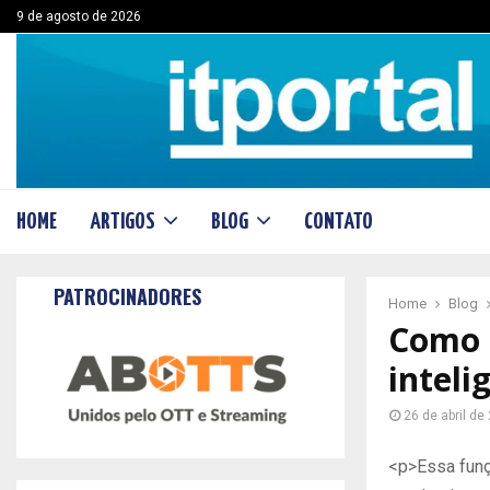
9 de agosto de 2026
HOME
ARTIGOS
BLOG
CONTATO
PATROCINADORES
Home
Blog
Como t
inteli
26 de abril de
<p>Essa funç