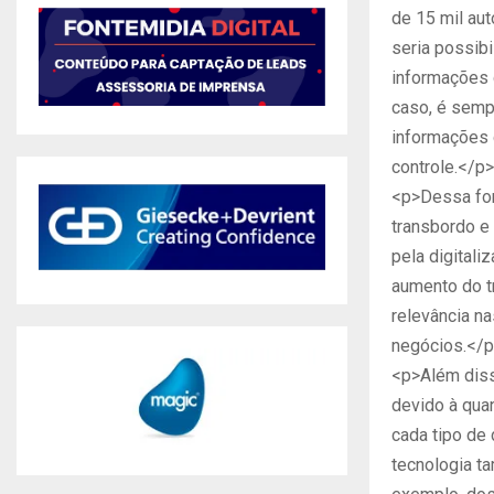
de 15 mil aut
seria possib
informações 
caso, é sem
informações 
controle.</p>
<p>Dessa for
transbordo e
pela digitali
aumento do t
relevância n
negócios.</
<p>Além diss
devido à qua
cada tipo de 
tecnologia t