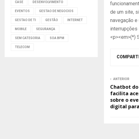
CASE
DESENVOLVIMENTO
funcionamento
de um site, s
EVENTOS
GESTAO DE NEGOCIOS
navegação e 
GESTAO DE TI
GESTÃO
INTERNET
interrupções
MOBILE
SEGURANÇA
<p><em>(*) S
SEM CATEGORIA
SOA BPM
TELECOM
COMPART
ANTERIOR
Chatbot do
facilita ac
sobre o ev
digital par