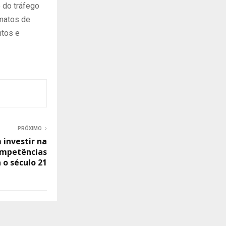
o do tráfego
rmatos de
ntos e
PRÓXIMO
investir na
ompetências
 o século 21