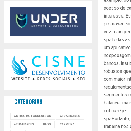
exemplo, dos 
acesso de cad
interesse. E
promover cam
vez mais per
<p>Todas as 
um aplicativo
hospedagem e
bancos, insti
robustos que
com maior in
regulamentaç
segmentos re
CATEGORIAS
balancer mai
crítica.</p>
ARTIGO DO FORNECEDOR
ATUALIDADES
<p>Portanto,
ATUALIDADES
BLOG
CARREIRA
trabalha nos 