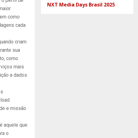
o perfil de
NXT Media Days Brasil 2025
maior
 bem como
rdagens cada
quando criam
urante sua
to, como
erviços mais
sição a dados
es
 load
ade e missão
 é aquele que
ra o