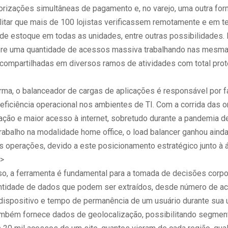
orizações simultâneas de pagamento e, no varejo, uma outra forma
ilitar que mais de 100 lojistas verificassem remotamente e em t
de estoque em todas as unidades, entre outras possibilidades.
pre uma quantidade de acessos massiva trabalhando nas mesm
compartilhadas em diversos ramos de atividades com total pro
ma, o balanceador de cargas de aplicações é responsável por 
 eficiência operacional nos ambientes de TI. Com a corrida das 
zação e maior acesso à internet, sobretudo durante a pandemia d
rabalho na modalidade home office, o load balancer ganhou aind
as operações, devido a este posicionamento estratégico junto à 
p>
o, a ferramenta é fundamental para a tomada de decisões corpo
ntidade de dados que podem ser extraídos, desde número de a
dispositivo e tempo de permanência de um usuário durante sua u
ambém fornece dados de geolocalização, possibilitando segment