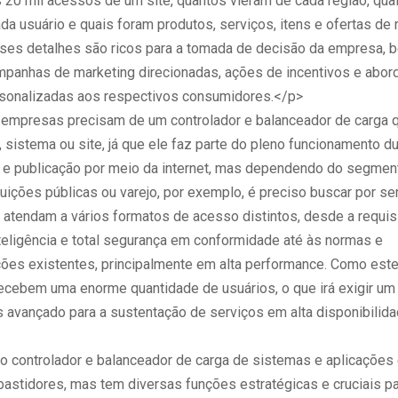
20 mil acessos de um site, quantos vieram de cada região, qual 
a usuário e quais foram produtos, serviços, itens e ofertas de 
sses detalhes são ricos para a tomada de decisão da empresa,
panhas de marketing direcionadas, ações de incentivos e abo
sonalizadas aos respectivos consumidores.</p>
empresas precisam de um controlador e balanceador de carga 
, sistema ou site, já que ele faz parte do pleno funcionamento d
 publicação por meio da internet, mas dependendo do segmen
tuições públicas ou varejo, por exemplo, é preciso buscar por s
 atendam a vários formatos de acesso distintos, desde a requi
teligência e total segurança em conformidade até às normas e
ões existentes, principalmente em alta performance. Como est
cebem uma enorme quantidade de usuários, o que irá exigir um
s avançado para a sustentação de serviços em alta disponibilid
 o controlador e balanceador de carga de sistemas e aplicações
bastidores, mas tem diversas funções estratégicas e cruciais pa