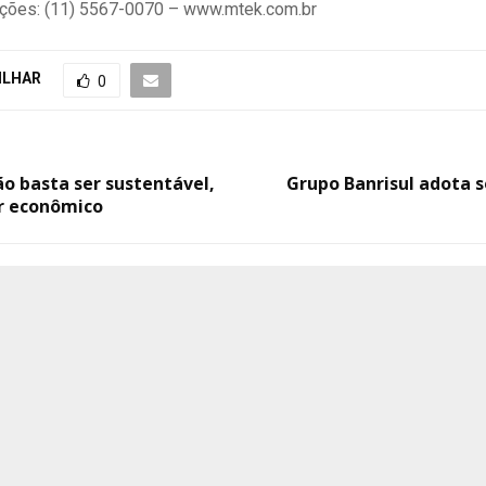
ções: (11) 5567-0070 – www.mtek.com.br
ILHAR
0
ão basta ser sustentável,
Grupo Banrisul adota 
r econômico