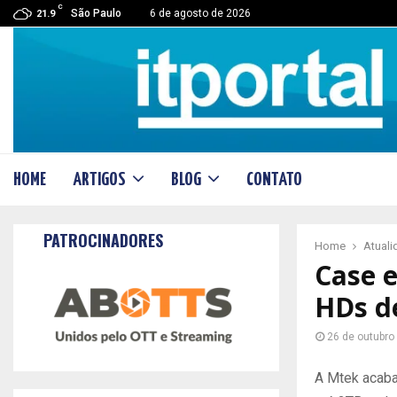
C
São Paulo
6 de agosto de 2026
21.9
HOME
ARTIGOS
BLOG
CONTATO
PATROCINADORES
Home
Atual
Case 
HDs d
26 de outubro
A Mtek acaba