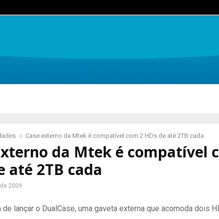
idades
Case externo da Mtek é compatível com 2 HDs de até 2TB cada
externo da Mtek é compatível 
e até 2TB cada
 de 2009
 de lançar o DualCase, uma gaveta externa que acomoda dois H