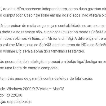
, os dois HDs aparecem independentes, como duas gavetas s
o computador. Caso haja falha em um dos discos, não afetará o o
ário precisar de muita segurança e confiabilidade no armazena
s dados e no restante não, é indicado utilizar os modos Safe33 
am dois volumes virtuais, um Mirror e um Big. A diferença entre e
o volume Mirror, que no Safe33 será um terço do HD e no Safe5
o volume Big será a soma dos tamanhos restantes.
o necessita de instalação e possui um botão liga/desliga na par
com uma fonte de energia compacta.
tem três anos de garantia contra defeitos de fabricação.
dade: Windows 2000/XP/Vista – MacOS
do: R$ 220,00
ojas especializadas