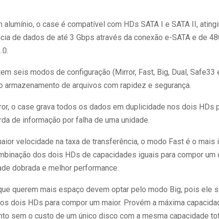
.
m alumínio, o case é compatível com HDs SATA I e SATA II, ating
ncia de dados de até 3 Gbps através da conexão e-SATA e de 
.0.
em seis modos de configuração (Mirror, Fast, Big, Dual, Safe33
r o armazenamento de arquivos com rapidez e segurança.
or, o case grava todos os dados em duplicidade nos dois HDs 
rda de informação por falha de uma unidade.
maior velocidade na taxa de transferência, o modo Fast é o mais 
mbinação dos dois HDs de capacidades iguais para compor um d
de dobrada e melhor performance.
que querem mais espaço devem optar pelo modo Big, pois ele 
os dois HDs para compor um maior. Provém a máxima capacida
o sem o custo de um único disco com a mesma capacidade tot