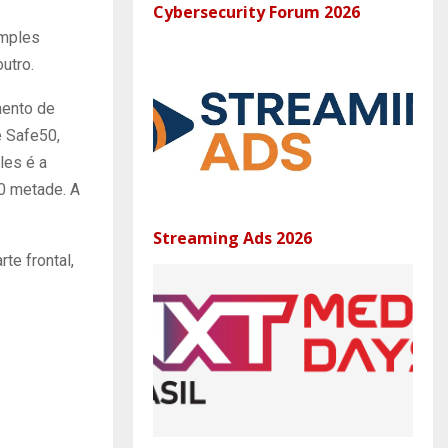
Cybersecurity Forum 2026
imples
utro.
mento de
e Safe50,
les é a
0 metade. A
Streaming Ads 2026
te frontal,