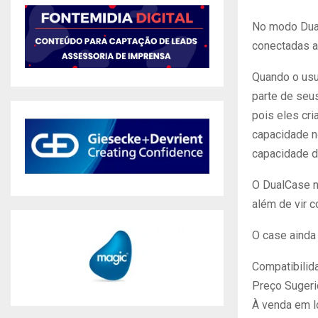
No modo Dual
conectadas a
Quando o usu
parte de seu
pois eles cri
capacidade n
capacidade d
O DualCase nã
além de vir 
O case ainda 
Compatibili
Preço Sugeri
À venda em l