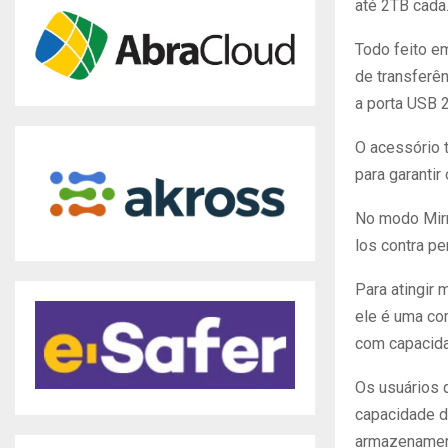
até 2TB cada
Todo feito e
de transferê
a porta USB 2
O acessório t
para garanti
No modo Mirr
los contra pe
Para atingir 
ele é uma co
com capacida
Os usuários 
capacidade d
armazenament