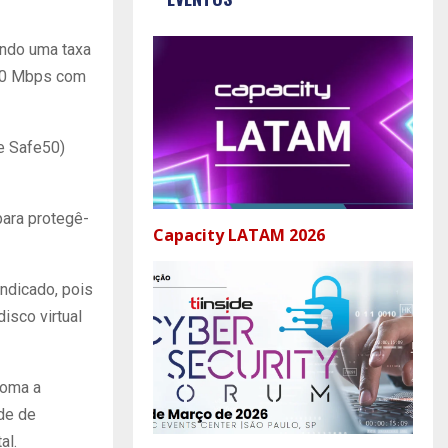
indo uma taxa
480 Mbps com
 e Safe50)
para protegê-
Capacity LATAM 2026
indicado, pois
isco virtual
soma a
de de
al.