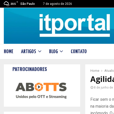
C
São Paulo
7 de agosto de 2026
20.5
HOME
ARTIGOS
BLOG
CONTATO
PATROCINADORES
Home
Atual
Agili
8 de junho de
Ficar sem o 
na maioria d
incômodo. O 