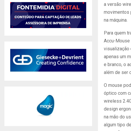
a versão wire
movimentos p
na máquina.
Para quem tr
Accu-Mouse t
visualização
apenas um mo
e branco, o 
além de ser 
O mouse pode
óptico com ca
wireless 2.4
design ergon
na mão do us
algum tipo d