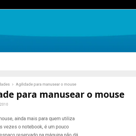
idades
Agilidade para manusear o mouse
dade para manusear o mouse
 2010
mouse, ainda mais para quem utiliza
as vezes o notebook, é um pouco
espaço reservado na máquina não dá