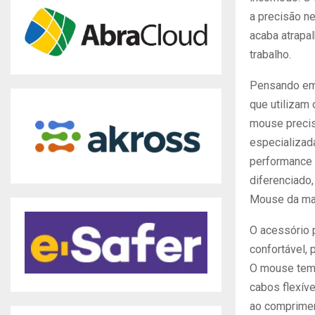
a precisão n
acaba atrapa
trabalho.
Pensando em 
que utilizam
mouse precis
especializad
performance 
diferenciado,
Mouse da mar
O acessório p
confortável,
O mouse tem c
cabos flexíve
ao comprimen