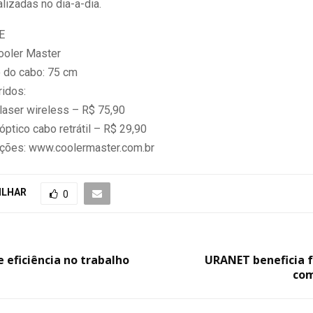
alizadas no dia-a-dia.
E
Cooler Master
 do cabo: 75 cm
idos:
aser wireless – R$ 75,90
ptico cabo retrátil – R$ 29,90
ções: www.coolermaster.com.br
ILHAR
0
 eficiência no trabalho
URANET beneficia f
com