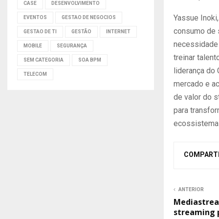
CASE
DESENVOLVIMENTO
Yassue Inoki
EVENTOS
GESTAO DE NEGOCIOS
consumo de s
GESTAO DE TI
GESTÃO
INTERNET
necessidade 
MOBILE
SEGURANÇA
treinar talen
SEM CATEGORIA
SOA BPM
liderança do
TELECOM
mercado e ac
de valor do 
para transfo
ecossistema p
COMPART
ANTERIOR
Mediastrea
streaming p