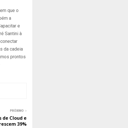
o em que o
mbém a
apacitar e
é Santini à
 conectar
s da cadeia
tamos prontos
o
PRÓXIMO
s de Cloud e
 crescem 39%