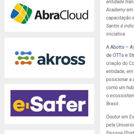
entidade tra
Academy em 
capacitação 
Santin é indi
iniciativa.
A
Abotts – A
de OTTs e St
criação do C
entidade, em
posicionar a
como um hub 
o ecossistem
Brasil.
Doutor em E
pela Univers
Pessoa (Port