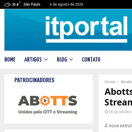
C
São Paulo
6 de agosto de 2026
25.8
HOME
ARTIGOS
BLOG
CONTATO
PATROCINADORES
Home
Atual
Abott
Strea
28 de outubro
A nova estru