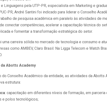
e Linguagens pela UTP-PR, especialista em Marketing e grad
PUC-PR, André Santini foi indicado para liderar o Conselho Aca
trabalho de pesquisa acadêmica em paralelo às atividades de m
 de conectar competências, acelerar a capacitação técnica do se
licada e fomentar a transformação estratégica do setor.
ui uma carreira sólida no mercado de tecnologia e consumo e at
esas como AMBEV, Claro Brasil. Na Ligga Telecom e Watch Bras
O.
 da Abotts Academy
o do Conselho Acadêmico da entidade, as atividades da Abotts
va estrutura:
uca
: capacitação em diferentes níveis de formação, em parceria
s e polos tecnológicos;