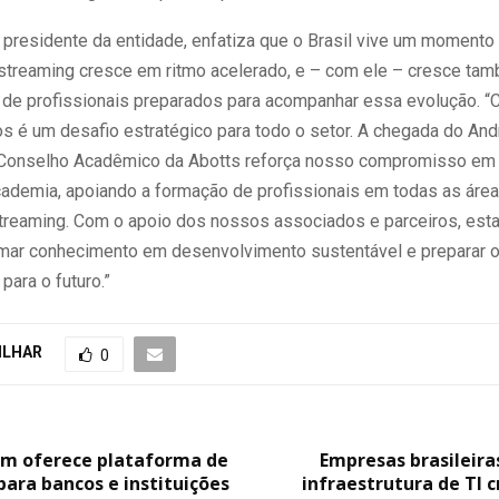
, presidente da entidade, enfatiza que o Brasil vive um moment
treaming cresce em ritmo acelerado, e – com ele – cresce ta
de profissionais preparados para acompanhar essa evolução. “C
tos é um desafio estratégico para todo o setor. A chegada do Andr
 Conselho Acadêmico da Abotts reforça nosso compromisso em
ademia, apoiando a formação de profissionais em todas as área
streaming. Com o apoio dos nossos associados e parceiros, es
rmar conhecimento em desenvolvimento sustentável e preparar 
ara o futuro.”
ILHAR
0
m oferece plataforma de
Empresas brasileira
ara bancos e instituições
infraestrutura de TI