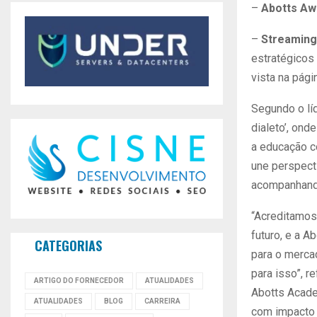
–
Abotts Aw
–
Streaming
estratégicos
vista na pág
Segundo o lí
dialeto’, ond
a educação co
une perspect
acompanhando
“Acreditamos
futuro, e a 
CATEGORIAS
para o merca
para isso”, 
ARTIGO DO FORNECEDOR
ATUALIDADES
Abotts Acade
ATUALIDADES
BLOG
CARREIRA
com impacto 