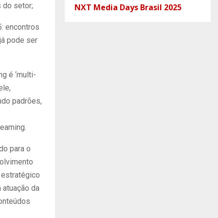
 do setor;
NXT Media Days Brasil 2025
: encontros
já pode ser
g é ‘multi-
ele,
ando padrões,
eaming.
do para o
volvimento
 estratégico
a atuação da
conteúdos