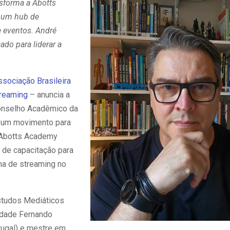
nsforma a Abotts
um hub de
e eventos. André
cado para liderar a
ssociação Brasileira
reaming
– anuncia a
onselho Acadêmico da
 um movimento para
 Abotts Academy
de capacitação para
a de streaming no
studos Mediáticos
idade Fernando
ugal) e mestre em