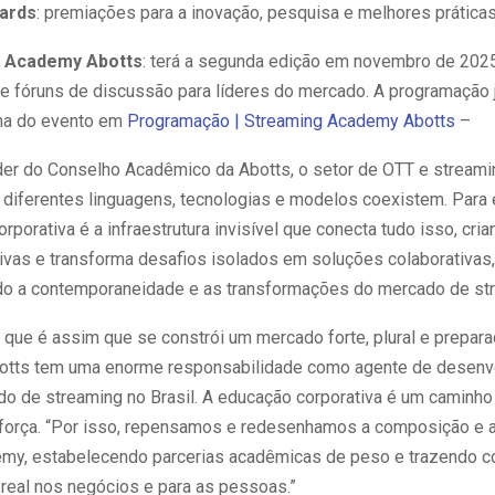
ards
: premiações para a inovação, pesquisa e melhores práticas
 Academy Abotts
: terá a segunda edição em novembro de 2025
 e fóruns de discussão para líderes do mercado. A programação 
ina do evento em
Programação | Streaming Academy Abotts
–
der do Conselho Acadêmico da Abotts, o setor de OTT e streamin
e diferentes linguagens, tecnologias e modelos coexistem. Para 
rporativa é a infraestrutura invisível que conecta tudo isso, cri
ivas e transforma desafios isolados em soluções colaborativas,
 a contemporaneidade e as transformações do mercado de str
 que é assim que se constrói um mercado forte, plural e prepara
Abotts tem uma enorme responsabilidade como agente de desen
do de streaming no Brasil. A educação corporativa é um caminho
reforça. “Por isso, repensamos e redesenhamos a composição e 
my, estabelecendo parcerias acadêmicas de peso e trazendo 
real nos negócios e para as pessoas.”