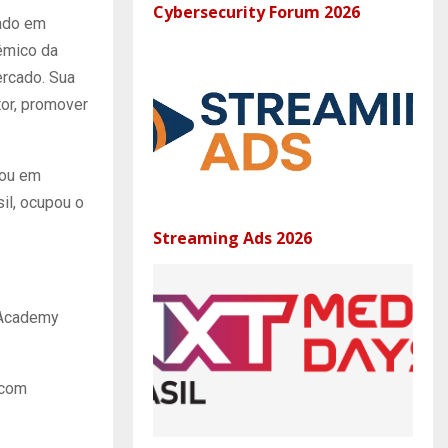
Cybersecurity Forum 2026
uado em
dêmico da
ercado. Sua
tor, promover
uou em
il, ocupou o
Streaming Ads 2026
 Academy
 com