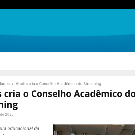
idades
Abotts cria o Conselho Acadêmico do Streaming
s cria o Conselho Acadêmico d
ming
 de 2025
tura educacional da