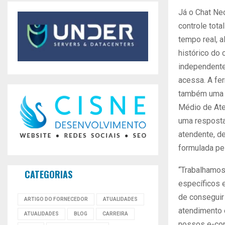
Já o Chat Ne
controle tot
tempo real, 
histórico do 
independente
acessa. A fer
também uma 
Médio de Ate
uma resposta
atendente, d
formulada pe
“Trabalhamo
CATEGORIAS
específicos 
de conseguir
ARTIGO DO FORNECEDOR
ATUALIDADES
atendimento 
ATUALIDADES
BLOG
CARREIRA
nossos e-con