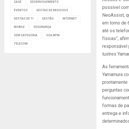
CASE
DESENVOLVIMENTO
possível com
EVENTOS
GESTAO DE NEGOCIOS
NeoAssist, q
GESTAO DE TI
GESTÃO
INTERNET
em torno de 
MOBILE
SEGURANÇA
até os telef
SEM CATEGORIA
SOA BPM
físicas”, afir
TELECOM
responsável
lustres Yama
As ferrament
Yamamura co
prontamente 
perguntas co
funcionament
formas de pa
entrega e in
determinados