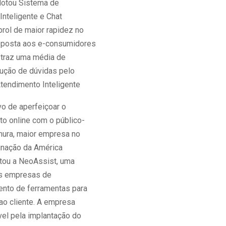
dotou Sistema de
Inteligente e Chat
rol de maior rapidez no
sposta aos e-consumidores
já traz uma média de
ução de dúvidas pelo
tendimento Inteligente
vo de aperfeiçoar o
to online com o público-
mura, maior empresa no
inação da América
atou a NeoAssist, uma
is empresas de
nto de ferramentas para
ao cliente. A empresa
vel pela implantação do