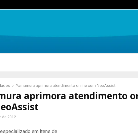
idades
Yamamura aprimora atendimento online com NeoAssist
ura aprimora atendimento on
eoAssist
ro de 2012
specializado em itens de