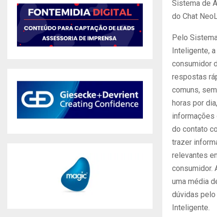
Sistema de A
do Chat NeoL
Pelo Sistem
Inteligente, 
consumidor 
respostas rá
comuns, sem 
horas por di
informações 
do contato co
trazer infor
relevantes e
consumidor. A 
uma média d
dúvidas pelo
Inteligente.