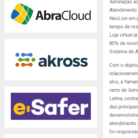
iluminação a
Atendimento 
NeoLive em p
tempo de re
Loja virtual 
80% de resol
Sistema de A
Com o objeti
relacionamen
alvo, a Yama
ramo de ilum
Latina, contr
das principa
desenvolvime
atendimento 
foi responsá