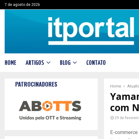
7 de agosto de 2026
HOME
ARTIGOS
BLOG
CONTATO
PATROCINADORES
Home
Atual
Yamam
com N
29 de feverei
E-commerce e