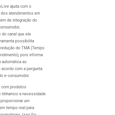
oLive ajuda com o
al dos atendimentos em
além de integração do
consumidor,
 do canal que ele
ramenta possibilita
redução do TMA (Tempo
ndimento), pois informa
 automática ao
e acordo com a pergunta
lo e-consumidor.
s com produtos
e tínhamos a necessidade
 proporcionar um
em tempo real para
sumidores. Isso foi