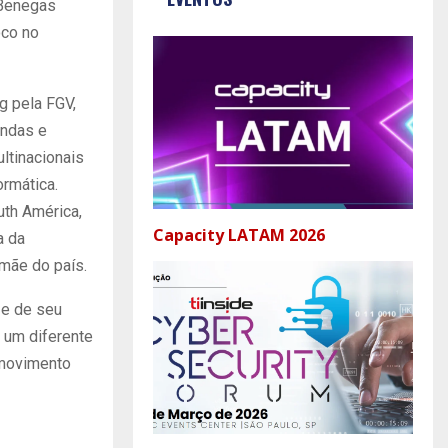
 Benegas
oco no
g pela FGV,
endas e
ltinacionais
ormática.
uth América,
Capacity LATAM 2026
a da
 mãe do país.
 e de seu
 um diferente
 movimento