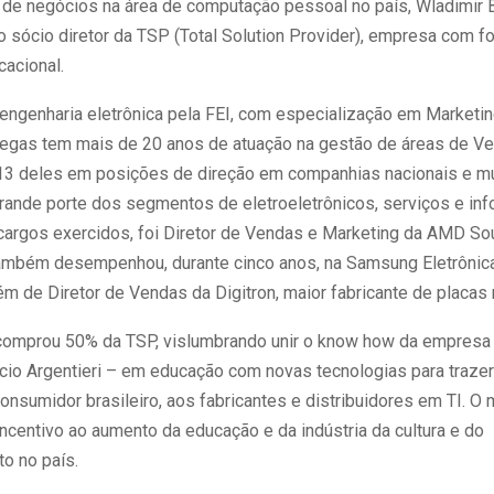
de negócios na área de computação pessoal no país, Wladimir
sócio diretor da TSP (Total Solution Provider), empresa com f
acional.
ngenharia eletrônica pela FEI, com especialização em Marketin
egas tem mais de 20 anos de atuação na gestão de áreas de V
13 deles em posições de direção em companhias nacionais e mu
rande porte dos segmentos de eletroeletrônicos, serviços e inf
 cargos exercidos, foi Diretor de Vendas e Marketing da AMD So
ambém desempenhou, durante cinco anos, na Samsung Eletrônic
m de Diretor de Vendas da Digitron, maior fabricante de placas
comprou 50% da TSP, vislumbrando unir o know how da empresa
ício Argentieri – em educação com novas tecnologias para trazer
onsumidor brasileiro, aos fabricantes e distribuidores em TI. O
ncentivo ao aumento da educação e da indústria da cultura e do
o no país.