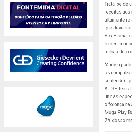
Trata-se de u
receitas aos 
altamente re
que deve seg
Box – uma pl
filmes, músic
milhão de c
“A ideia part
os computado
conteúdos qu
A TSP tem de
unir as espec
diferença na 
Mega Play Bo
7% desse mer