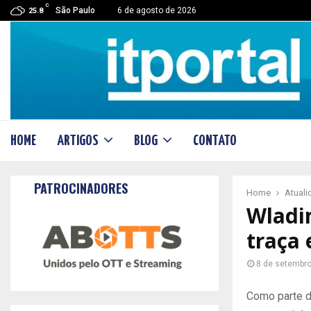
C
São Paulo
6 de agosto de 2026
25.8
HOME
ARTIGOS
BLOG
CONTATO
PATROCINADORES
Home
Atual
Wladi
traça 
8 de setembr
Como parte de