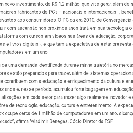
m novo investimento, de R$ 1,2 milhão, que visa gerar, além de 
maiores fabricantes de PCs – nacionais e internacionais -, bene
levantes aos consumidores. O PC da era 2010, de Convergência 
uir com ascensão nos próximos anos trará em sua tecnologia o
ataforma com cursos em vídeos nas áreas de educação, corpora
as e livros digitais -, e que tem a expectativa de estar present
omputadores em um ano.
iu de uma demanda identificada durante minha trajetória no merca
res estão preparados para trazer, além de sistemas operacion
e contribuem com a educação e enriquecimento da cultura e ent
z anos e, nesse período, acumulou forte bagagem em educaçã
ializações em cada setor para trazer algo realmente inovador e 
área de tecnologia, educação, cultura e entretenimento. A expect
x ocupe cerca de 1 milhão de computadores em um ano, alcanç
cado”, afirma Wladimir Benegas, Sócio Diretor da TSP.