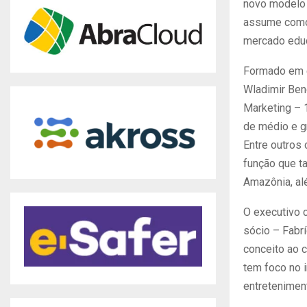
novo modelo 
assume como 
mercado educ
Formado em e
Wladimir Ben
Marketing – 
de médio e g
Entre outros
função que t
Amazônia, alé
O executivo 
sócio – Fabr
conceito ao c
tem foco no i
entreteniment