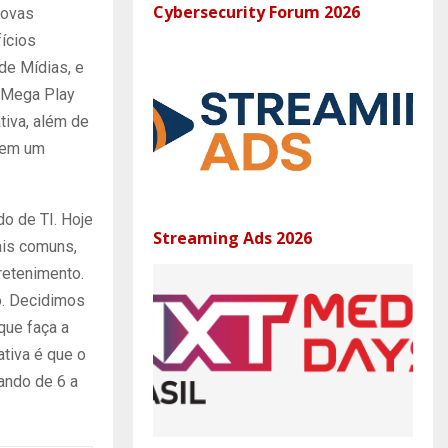
Cybersecurity Forum 2026
novas
fícios
de Mídias, e
 Mega Play
tiva, além de
e em um
do de TI. Hoje
Streaming Ads 2026
ais comuns,
retenimento.
o. Decidimos
que faça a
ativa é que o
ando de 6 a