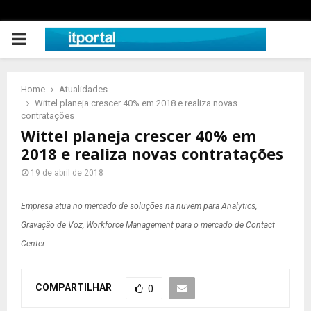
PRIMARY
MENU
Home
Atualidades
Wittel planeja crescer 40% em 2018 e realiza novas
contratações
Wittel planeja crescer 40% em
2018 e realiza novas contratações
19 de abril de 2018
Empresa atua no mercado de soluções na nuvem para Analytics,
Gravação de Voz, Workforce Management para o mercado de
Contact
Center
COMPARTILHAR
0