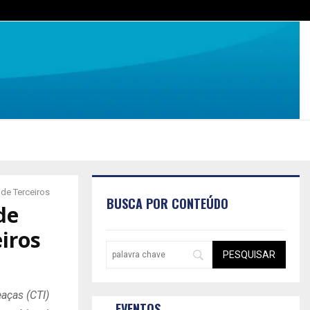
de Terceiros
BUSCA POR CONTEÚDO
de
iros
aças (CTI)
EVENTOS