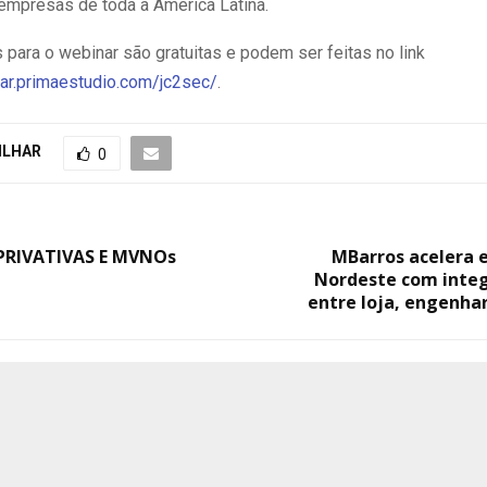
 empresas de toda a América Latina.
 para o webinar são gratuitas e podem ser feitas no link
nar.primaestudio.com/jc2sec/
.
ILHAR
0
 PRIVATIVAS E MVNOs
MBarros acelera 
Nordeste com integ
entre loja, engenhar