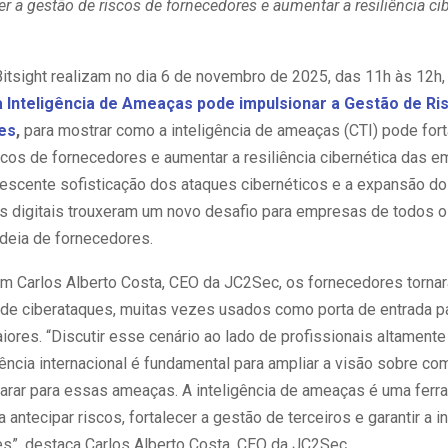
er a gestão de riscos de fornecedores e aumentar a resiliência ci
itsight realizam no dia 6 de novembro de 2025, das 11h às 12h,
a Inteligência de Ameaças pode impulsionar a Gestão de Ri
es
,
para mostrar como a inteligência de ameaças (CTI) pode fort
scos de fornecedores e aumentar a resiliência cibernética das 
rescente sofisticação dos ataques cibernéticos e a expansão d
 digitais trouxeram um novo desafio para empresas de todos o
adeia de fornecedores.
m Carlos Alberto Costa, CEO da JC2Sec, os fornecedores torna
 de ciberataques, muitas vezes usados como porta de entrada pa
res. “Discutir esse cenário ao lado de profissionais altamente
ência internacional é fundamental para ampliar a visão sobre c
arar para essas ameaças. A inteligência de ameaças é uma ferr
a antecipar riscos, fortalecer a gestão de terceiros e garantir a i
s”, destaca Carlos Alberto Costa, CEO da JC2Sec.