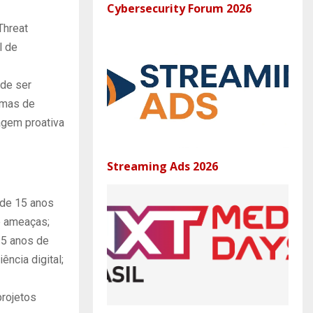
Cybersecurity Forum 2026
Threat
l de
ode ser
emas de
agem proativa
Streaming Ads 2026
 de 15 anos
e ameaças;
25 anos de
ência digital;
projetos