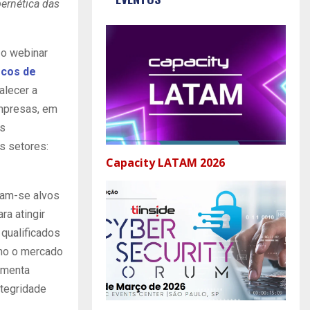
bernética das
 o webinar
scos de
alecer a
empresas, em
os
s setores:
Capacity LATAM 2026
ram-se alvos
ra atingir
 qualificados
omo o mercado
amenta
ntegridade