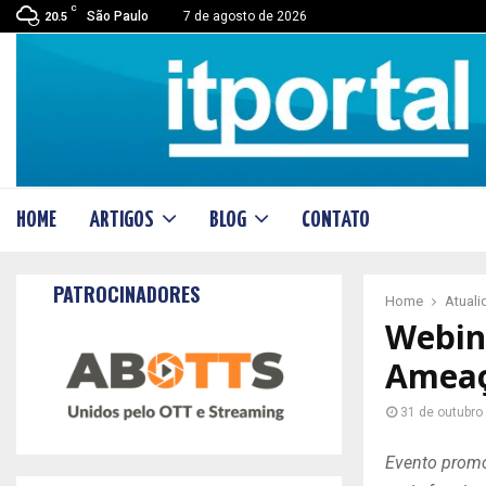
C
São Paulo
7 de agosto de 2026
20.5
HOME
ARTIGOS
BLOG
CONTATO
PATROCINADORES
Home
Atual
Webina
Ameaça
31 de outubro
Evento promo