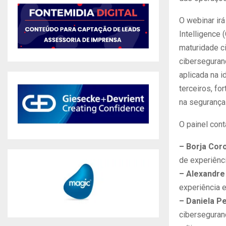
O webinar irá
Intelligence
maturidade c
ciberseguran
aplicada na 
terceiros, f
na segurança
O painel cont
– Borja Cor
de experiênc
– Alexandr
experiência e
– Daniela P
ciberseguran