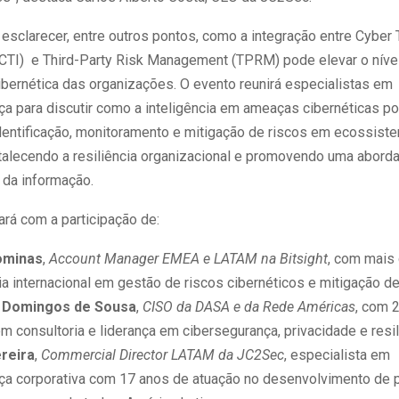
 esclarecer, entre outros pontos, como a integração entre Cyber 
 (CTI) e Third-Party Risk Management (TPRM) pode elevar o níve
ibernética das organizações. O evento reunirá especialistas em
ça para discutir como a inteligência em ameaças cibernéticas p
identificação, monitoramento e mitigação de riscos em ecossist
ortalecendo a resiliência organizacional e promovendo uma abord
 da informação.
ará com a participação de:
ominas
,
Account Manager EMEA e LATAM na Bitsight
, com mais
ia internacional em gestão de riscos cibernéticos e mitigação d
e Domingos de Sousa
,
CISO da DASA e da Rede Américas
, com 
m consultoria e liderança em cibersegurança, privacidade e resili
ereira
,
Commercial Director LATAM da JC2Sec
, especialista em
ça corporativa com 17 anos de atuação no desenvolvimento de 