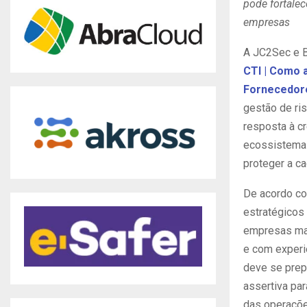
pode fortalec
empresas
A JC2Sec e B
CTI | Como 
Fornecedor
gestão de ri
resposta à c
ecossistemas
proteger a c
De acordo co
estratégicos
empresas maio
e com experi
deve se prep
assertiva par
das operaçõe