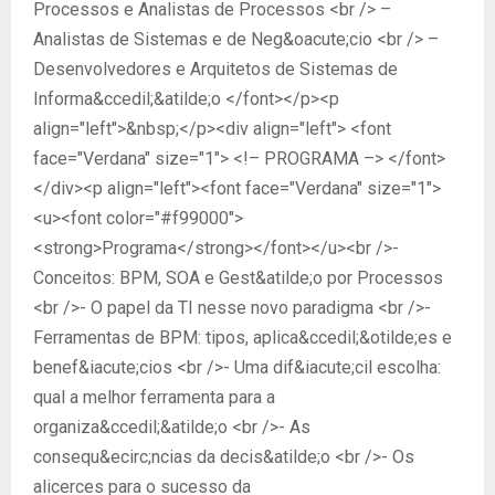
Processos e Analistas de Processos <br /> –
Analistas de Sistemas e de Neg&oacute;cio <br /> –
Desenvolvedores e Arquitetos de Sistemas de
Informa&ccedil;&atilde;o </font></p><p
align="left">&nbsp;</p><div align="left"> <font
face="Verdana" size="1"> <!– PROGRAMA –> </font>
</div><p align="left"><font face="Verdana" size="1">
<u><font color="#f99000">
<strong>Programa</strong></font></u><br />-
Conceitos: BPM, SOA e Gest&atilde;o por Processos
<br />- O papel da TI nesse novo paradigma <br />-
Ferramentas de BPM: tipos, aplica&ccedil;&otilde;es e
benef&iacute;cios <br />- Uma dif&iacute;cil escolha:
qual a melhor ferramenta para a
organiza&ccedil;&atilde;o <br />- As
consequ&ecirc;ncias da decis&atilde;o <br />- Os
alicerces para o sucesso da