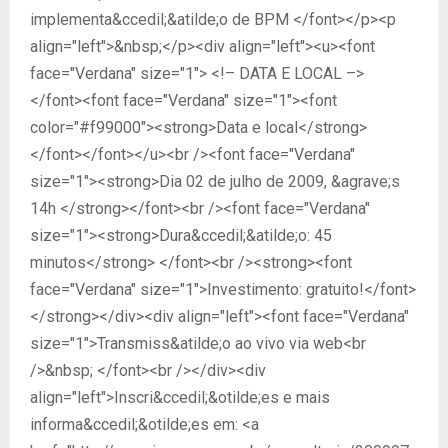
implementa&ccedil;&atilde;o de BPM </font></p><p
align="left">&nbsp;</p><div align="left"><u><font
face="Verdana" size="1"> <!– DATA E LOCAL –>
</font><font face="Verdana" size="1"><font
color="#f99000"><strong>Data e local</strong>
</font></font></u><br /><font face="Verdana"
size="1"><strong>Dia 02 de julho de 2009, &agrave;s
14h </strong></font><br /><font face="Verdana"
size="1"><strong>Dura&ccedil;&atilde;o: 45
minutos</strong> </font><br /><strong><font
face="Verdana" size="1">Investimento: gratuito!</font>
</strong></div><div align="left"><font face="Verdana"
size="1">Transmiss&atilde;o ao vivo via web<br
/>&nbsp; </font><br /></div><div
align="left">Inscri&ccedil;&otilde;es e mais
informa&ccedil;&otilde;es em: <a