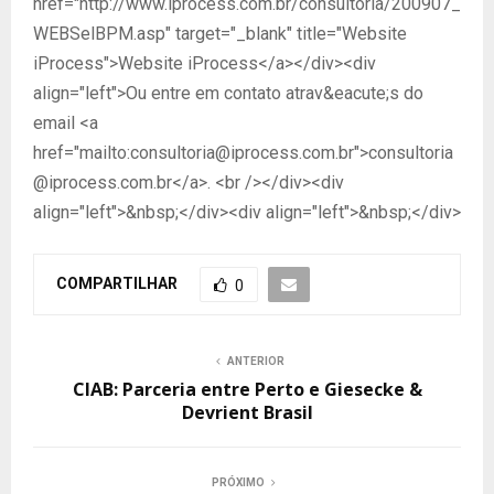
href="http://www.iprocess.com.br/consultoria/200907_
WEBSelBPM.asp" target="_blank" title="Website
iProcess">Website iProcess</a></div><div
align="left">Ou entre em contato atrav&eacute;s do
email <a
href="mailto:consultoria@iprocess.com.br">consultoria
@iprocess.com.br</a>. <br /></div><div
align="left">&nbsp;</div><div align="left">&nbsp;</div>
COMPARTILHAR
0
ANTERIOR
CIAB: Parceria entre Perto e Giesecke &
Devrient Brasil
PRÓXIMO