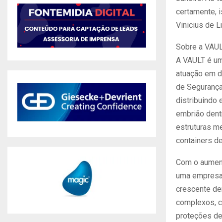
certamente, i
Vinicius de L
Sobre a VAU
A VAULT é um
atuação em d
de Segurança
distribuindo
embrião dent
estruturas m
containers de
Com o aumento
uma empresa 
crescente de
complexos, c
proteções de