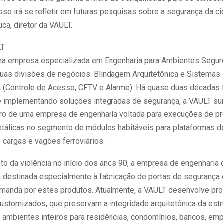
sso irá se refletir em futuras pesquisas sobre a segurança da c
uca, diretor da VAULT.
LT
a empresa especializada em Engenharia para Ambientes Segur
uas divisões de negócios: Blindagem Arquitetônica e Sistemas 
 (Controle de Acesso, CFTV e Alarme). Há quase duas décadas f
 e implementando soluções integradas de segurança, a VAULT s
ro de uma empresa de engenharia voltada para execuções de pr
etálicas no segmento de módulos habitáveis para plataformas de
 cargas e vagões ferroviários.
 da violência no início dos anos 90, a empresa de engenharia d
destinada especialmente à fabricação de portas de segurança
manda por estes produtos. Atualmente, a VAULT desenvolve pro
ustomizados, que preservam a integridade arquitetônica da estr
 ambientes inteiros para residências, condomínios, bancos, em