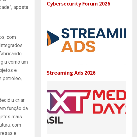
Cybersecurity Forum 2026
idade”, aposta
os, com
Integrados
abricando,
urgiu como um
ojetos e
Streaming Ads 2026
 petróleo,
ecidiu criar
 em função da
jetos mais
utura, com
presas e