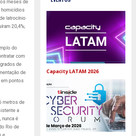
a os meses de
s homicídios
e latrocínio
uíram 20,4%;
emplo do
ontratar com
egrados de
Capacity LATAM 2026
ementação de
s em pontos
 6 metros de
istente a
, nunca é
do Rio de
 e,