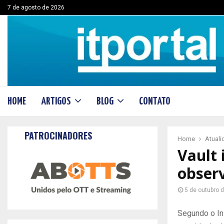
7 de agosto de 2026
HOME
ARTIGOS
BLOG
CONTATO
PATROCINADORES
Home
Atual
Vault 
obser
5 de outubro 
Segundo o In