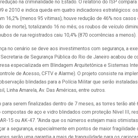
 redução na criminalidade no Estado. O relatório do ISP compar
9 e 2010 e indica queda em quatro indicadores estratégicos: o
am 16,2% (menos 95 vítimas); houve redução de 46% nos casos d
do de morte), totalizando 16 no mês; os roubos de veículo dimin
roubos de rua registrados caiu 10,4% (870 ocorrências a menos).
ça no cenário se deve aos investimentos com segurança, a ex
a Secretaria de Segurança Pública do Rio de Janeiro acabou de c
resa especializada em Blindagem Arquitetônica e Sistemas Int
ontrole de Acesso, CFTV e Alarme). O projeto consiste na impl
observação blindadas para a Polícia Militar que serão instalada
il, Linha Amarela, Av. Das Américas, entre outros.
 para serem finalizadas dentro de 7 meses, as torres terão até
o compostas de aço e vidro blindados com proteção Nível III, res
il AR-15 ou AK-47. “Ainda que os números estejam mais otimistas
çar a segurança, especialmente em pontos de maior fragilidade 
orres serão uma garantia a mais de tranquilidade para os cariocas