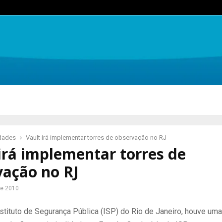
idades
Vault irá implementar torres de observação no RJ
irá implementar torres de
vação no RJ
de 2010
stituto de Segurança Pública (ISP) do Rio de Janeiro, houve uma