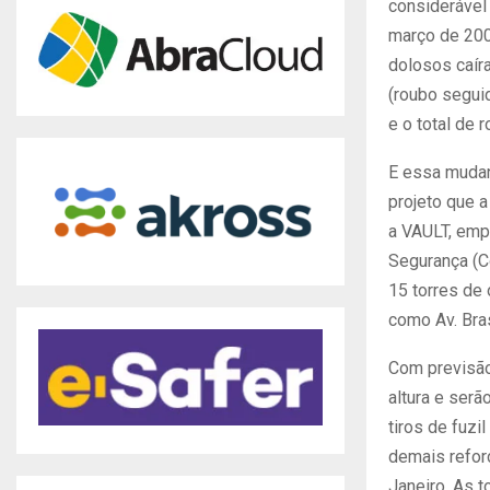
considerável
março de 200
dolosos caír
(roubo segui
e o total de 
E essa mudan
projeto que 
a VAULT, emp
Segurança (C
15 torres de 
como Av. Bras
Com previsão
altura e serã
tiros de fuz
demais refor
Janeiro. As t