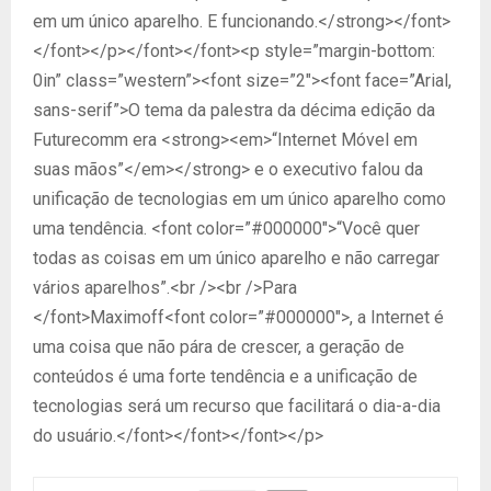
em um único aparelho. E funcionando.</strong></font>
</font></p></font></font><p style=”margin-bottom:
0in” class=”western”><font size=”2″><font face=”Arial,
sans-serif”>O tema da palestra da décima edição da
Futurecomm era <strong><em>“Internet Móvel em
suas mãos”</em></strong> e o executivo falou da
unificação de tecnologias em um único aparelho como
uma tendência. <font color=”#000000″>“Você quer
todas as coisas em um único aparelho e não carregar
vários aparelhos”.<br /><br />Para
</font>Maximoff<font color=”#000000″>, a Internet é
uma coisa que não pára de crescer, a geração de
conteúdos é uma forte tendência e a unificação de
tecnologias será um recurso que facilitará o dia-a-dia
do usuário.</font></font></font></p>