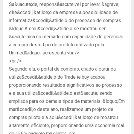
Sa&uacute;de, respons&aacute;vel por levar &agrave;
dire&ccedil;&atilde;o da empresa a possibilidade de
informatiza&ccedil;&atilde;o do processo de compras.
&ldquo;A solu&ccedil;&atilde;o se mostrou ser
&uacute;nica no mercado com capacidade de gerenciar
a compra deste tipo de produto utilizado pela
Unimed&rdquo;, acrescenta.<br />
<br />
Segundo ela, o portal de compras, criado a partir da
utiliza&ccedil;&atilde;o do Trade ie.buy acabou
proporcionando resultados significativos ao processo
e a sua utiliza&ccedil;&atilde;o est&aacute; sendo
ampliada para os demais tipos de materiais. &ldquo;Em
mar&ccedil;o deste ano, realizamos um projeto de
compras piloto e a solu&ccedil;&atilde;o de mostrou
altamente eficiente, proporcionando uma economia real
de 139% naquele m&ecirc;s, em