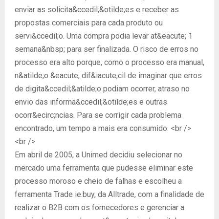
enviar as solicita&ccedil;&otilde;es e receber as
propostas comerciais para cada produto ou
servi&ccedil;o. Uma compra podia levar at&eacute; 1
semana&nbsp; para ser finalizada. O risco de erros no
processo era alto porque, como o processo era manual,
n&atilde;o &eacute; dif&iacute;cil de imaginar que erros
de digita&ccedil;&atilde;o podiam ocorrer, atraso no
envio das informa&ccedil;&otilde;es e outras
ocorr&ecirc;ncias. Para se corrigir cada problema
encontrado, um tempo a mais era consumido. <br />
<br />
Em abril de 2005, a Unimed decidiu selecionar no
mercado uma ferramenta que pudesse eliminar este
processo moroso e cheio de falhas e escolheu a
ferramenta Trade ie.buy, da Alltrade, com a finalidade de
realizar o B2B com os fornecedores e gerenciar a