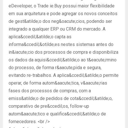
eDeveloper, o Trade ie.Buy possui maior flexibilidade
em sua arquitetura e pode agregar os novos conceitos
de gest&atilde;o dos neg&oacute;cios, podendo ser
integrado a qualquer ERP ou CRM do mercado. A
aplica&ccedil;&atilde;o capta as
informa&ccedil;&otilde;es nestes sistemas antes do
in&iacute;cio dos processos de compra e disponibiliza
os dados da aquisi&ccedil;&atilde;o ao t&eacute;rmino
do processo, de forma r&aacute;pida e segura,
evitando re-trabalhos. A aplica&ccedil;&atilde;o permite
operar, de forma autom&aacute;tica, v&aacute;rias
fases dos processos de compras, com a
emiss&atilde;o de pedidos de cota&ccedil;&atilde;o,
comparativo de pre&ccedil;os, follow-up
autom&aacute;tico e qualifica&ccedil;&atilde;o de
fornecedores. <br />