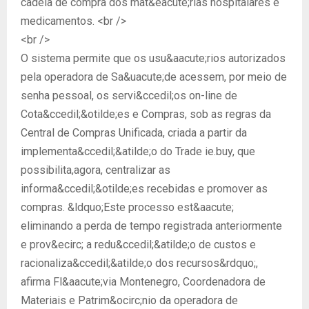
cadeia de compra dos mat&eacute;rias hospitalares e
medicamentos. <br />
<br />
O sistema permite que os usu&aacute;rios autorizados
pela operadora de Sa&uacute;de acessem, por meio de
senha pessoal, os servi&ccedil;os on-line de
Cota&ccedil;&otilde;es e Compras, sob as regras da
Central de Compras Unificada, criada a partir da
implementa&ccedil;&atilde;o do Trade ie.buy, que
possibilita,agora, centralizar as
informa&ccedil;&otilde;es recebidas e promover as
compras. &ldquo;Este processo est&aacute;
eliminando a perda de tempo registrada anteriormente
e prov&ecirc; a redu&ccedil;&atilde;o de custos e
racionaliza&ccedil;&atilde;o dos recursos&rdquo;,
afirma Fl&aacute;via Montenegro, Coordenadora de
Materiais e Patrim&ocirc;nio da operadora de