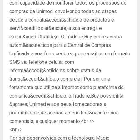
com capacidade de monitorar todos os processos de
compras da Unimed, envolvendo todas as etapas
desde a contrata&ccedil;&atilde;o de produtos e
servi&ccedil;os at&eacute; a sua entrega e
execu&ccedil;&atilde;o. O Trade ie.Buy emite avisos
autom&aacute;ticos para a Central de Compras
Unificada e aos fornecedores por e-mail ou em formato
SMS via telefone celular, com
informa&ccedil;&otilde;es sobre status da
transa&ccedil;&atilde;o comercial. Por ser uma
ferramenta que utiliza a Internet como plataforma de
comunica&ccedil;&atilde;o, o Trade ie.Buy possibilita
&agrave; Unimed e aos seus fornecedores a
possibilidade de acesso a seus hist&oacute;ricos
comerciais, a qualquer momento.<br />
<br />
Por ser desenvolvida com a tecnologia Magic