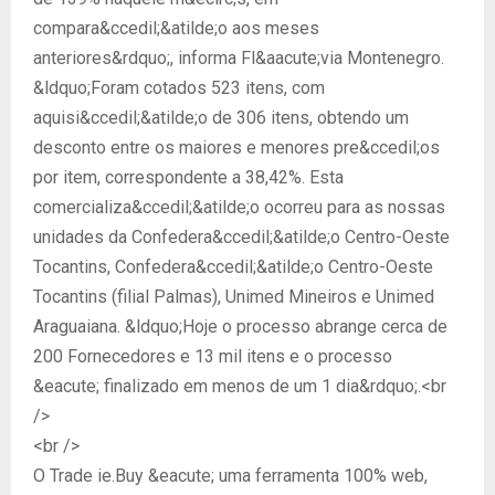
compara&ccedil;&atilde;o aos meses
anteriores&rdquo;, informa Fl&aacute;via Montenegro.
&ldquo;Foram cotados 523 itens, com
aquisi&ccedil;&atilde;o de 306 itens, obtendo um
desconto entre os maiores e menores pre&ccedil;os
por item, correspondente a 38,42%. Esta
comercializa&ccedil;&atilde;o ocorreu para as nossas
unidades da Confedera&ccedil;&atilde;o Centro-Oeste
Tocantins, Confedera&ccedil;&atilde;o Centro-Oeste
Tocantins (filial Palmas), Unimed Mineiros e Unimed
Araguaiana. &ldquo;Hoje o processo abrange cerca de
200 Fornecedores e 13 mil itens e o processo
&eacute; finalizado em menos de um 1 dia&rdquo;.<br
/>
<br />
O Trade ie.Buy &eacute; uma ferramenta 100% web,