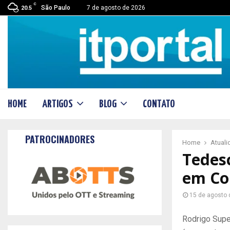
C
São Paulo
7 de agosto de 2026
20.5
HOME
ARTIGOS
BLOG
CONTATO
PATROCINADORES
Home
Atual
Tedesc
em Co
15 de agosto 
Rodrigo Supe