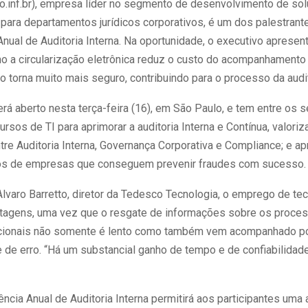
.inf.br), empresa líder no segmento de desenvolvimento de so
 para departamentos jurídicos corporativos, é um dos palestrant
nual de Auditoria Interna. Na oportunidade, o executivo apresen
o a circularização eletrônica reduz o custo do acompanhamento
 torna muito mais seguro, contribuindo para o processo da audit
rá aberto nesta terça-feira (16), em São Paulo, e tem entre os 
cursos de TI para aprimorar a auditoria Interna e Contínua, valoriza
tre Auditoria Interna, Governança Corporativa e Compliance; e ap
os de empresas que conseguem prevenir fraudes com sucesso.
lvaro Barretto, diretor da Tedesco Tecnologia, o emprego de te
tagens, uma vez que o resgate de informações sobre os proce
cionais não somente é lento como também vem acompanhado po
 de erro. “Há um substancial ganho de tempo e de confiabilidade
ncia Anual de Auditoria Interna permitirá aos participantes uma 