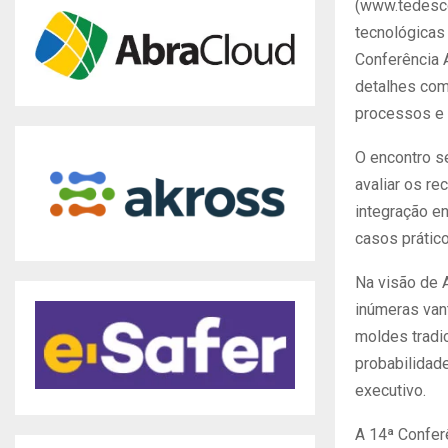
(www.tedesco
tecnológicas
Conferência A
detalhes com
processos e o
O encontro se
avaliar os re
integração en
casos prátic
Na visão de A
inúmeras van
moldes tradi
probabilidade
executivo.
A 14ª Conferê