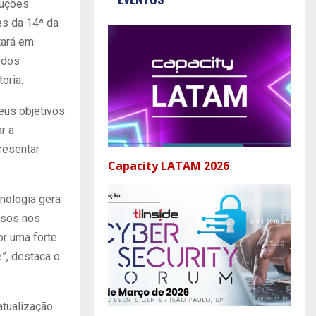
luções
es da 14ª da
tará em
 dos
oria.
seus objetivos
r a
resentar
Capacity LATAM 2026
cnologia gera
ssos nos
r uma forte
”, destaca o
atualização