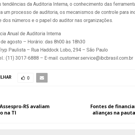
 tendências da Auditoria Interna, o conhecimento das ferrament
ara um processo de auditoria, os mecanismos de controle para in
de dos números e o papel do auditor nas organizações.
ia Anual de Auditoria Interna
8 de agosto – Horário: das 8h00 às 18h30
 Tryp Paulista – Rua Haddock Lobo, 294 – São Paulo
el.: (11) 3017-6888 – E-mail: customer.service@ibcbrasil.com.br
ILHAR
0
 Assespro-RS avaliam
Fontes de financi
o na TI
alianças na paut