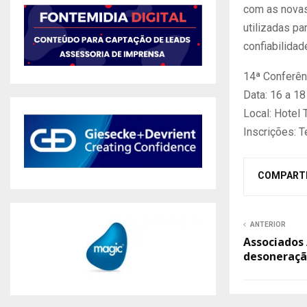
com as novas
utilizadas p
confiabilida
14ª Conferênc
Data: 16 a 1
Local: Hotel
Inscrições: T
COMPART
ANTERIOR
Associados
desoneraçã