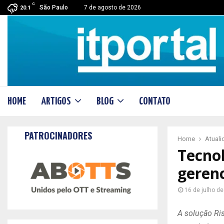
C
São Paulo
7 de agosto de 2026
20.1
HOME
ARTIGOS
BLOG
CONTATO
PATROCINADORES
Home
Atual
Tecnol
gerenc
16 de julho d
A solução Risk