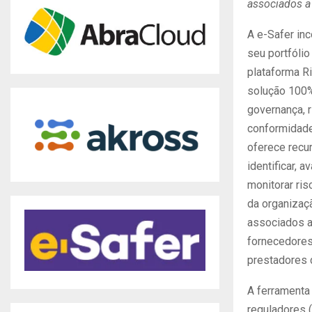
associados a 
A e-Safer in
seu portfólio
plataforma R
solução 100%
governança, 
conformidade
oferece recu
identificar, av
monitorar ris
da organizaç
associados 
fornecedores
prestadores 
A ferramenta 
reguladores (