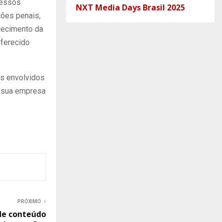
cessos
NXT Media Days Brasil 2025
ções penais,
lecimento da
oferecido
es envolvidos
a sua empresa
PRÓXIMO
de conteúdo