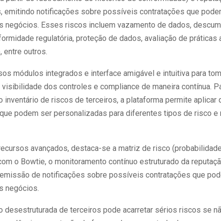
, emitindo notificações sobre possíveis contratações que pode
os negócios. Esses riscos incluem vazamento de dados, descu
ormidade regulatória, proteção de dados, avaliação de práticas 
, entre outros.
sos módulos integrados e interface amigável e intuitiva para to
visibilidade dos controles e compliance de maneira contínua. P
 inventário de riscos de terceiros, a plataforma permite aplicar
 que podem ser personalizadas para diferentes tipos de risco e 
recursos avançados, destaca-se a matriz de risco (probabilidad
com o Bowtie, o monitoramento contínuo estruturado da reputaç
a emissão de notificações sobre possíveis contratações que po
os negócios.
o desestruturada de terceiros pode acarretar sérios riscos se n