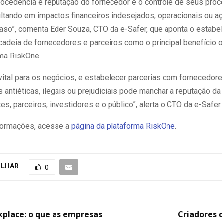
rocedência e reputação do fornecedor e o controle de seus pro
sultando em impactos financeiros indesejados, operacionais ou a
aso”, comenta Eder Souza, CTO da e-Safer, que aponta o estabe
 cadeia de fornecedores e parceiros como o principal benefício 
rma RiskOne.
 vital para os negócios, e estabelecer parcerias com fornecedor
 antiéticas, ilegais ou prejudiciais pode manchar a reputação d
tes, parceiros, investidores e o público”, alerta o CTO da e-Safer.
formações, acesse a
página da plataforma RiskOne
.
ILHAR
0
kplace: o que as empresas
Criadores 