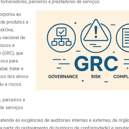
fornecedores, parceiros e prestadores de serviços.
corporou ao
 de produtos a
iskOne,
 nacional de
riscos e
 (GRC), que
rsos para
aliar, tratar e
cos dos ativos
ão e riscos
a
, parceiros e
de serviços.
atende às exigências de auditorias internas e externas, de órgã
a partir do rastreamento do histórico de conformidade) e reputa