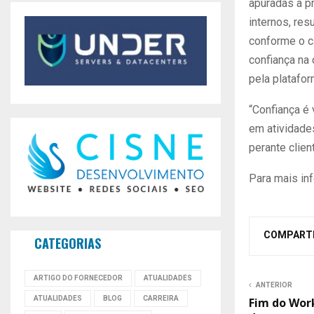
apuradas a p
internos, re
conforme o c
confiança na
pela platafo
“Confiança é
em atividades
perante clien
Para mais in
COMPART
CATEGORIAS
ARTIGO DO FORNECEDOR
ATUALIDADES
ANTERIOR
ATUALIDADES
BLOG
CARREIRA
Fim do Wor