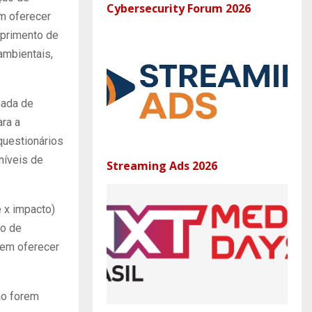
Cybersecurity Forum 2026
m oferecer
mprimento de
ambientais,
mada de
ara a
 questionários
níveis de
Streaming Ads 2026
e x impacto)
ão de
dem oferecer
ão forem