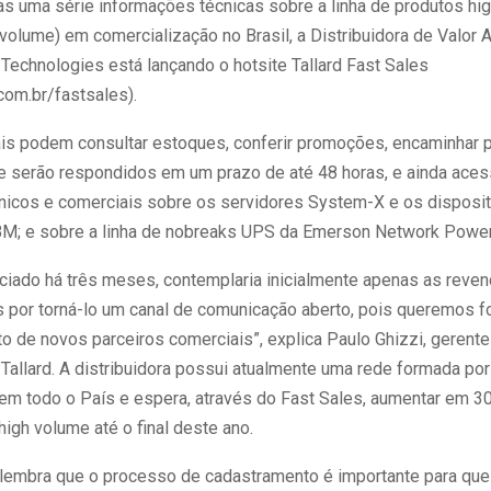
las uma série informações técnicas sobre a linha de produtos hi
volume) em comercialização no Brasil, a Distribuidora de Valor
 Technologies está lançando o hotsite Tallard Fast Sales
com.br/fastsales).
ais podem consultar estoques, conferir promoções, encaminhar 
e serão respondidos em um prazo de até 48 horas, e ainda aces
cnicos e comerciais sobre os servidores System-X e os disposi
BM; e sobre a linha de nobreaks UPS da Emerson Network Power
niciado há três meses, contemplaria inicialmente apenas as revend
por torná-lo um canal de comunicação aberto, pois queremos f
o de novos parceiros comerciais”, explica Paulo Ghizzi, gerente
Tallard. A distribuidora possui atualmente uma rede formada po
em todo o País e espera, através do Fast Sales, aumentar em 
igh volume até o final deste ano.
 lembra que o processo de cadastramento é importante para que