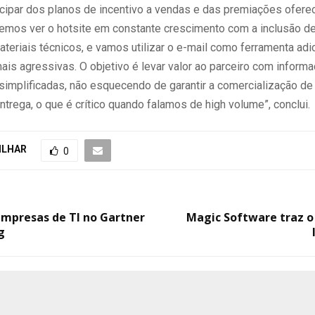
cipar dos planos de incentivo a vendas e das premiações oferec
eremos ver o hotsite em constante crescimento com a inclusão d
teriais técnicos, e vamos utilizar o e-mail como ferramenta adi
is agressivas. O objetivo é levar valor ao parceiro com inform
 simplificadas, não esquecendo de garantir a comercialização de
ntrega, o que é crítico quando falamos de high volume”, conclui.
ILHAR
0
empresas de TI no Gartner
Magic Software traz o
g