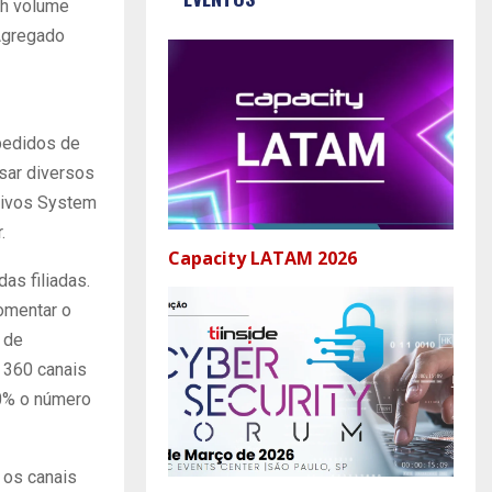
gh volume
 Agregado
pedidos de
sar diversos
tivos System
.
Capacity LATAM 2026
as filiadas.
omentar o
 de
r 360 canais
30% o número
 os canais