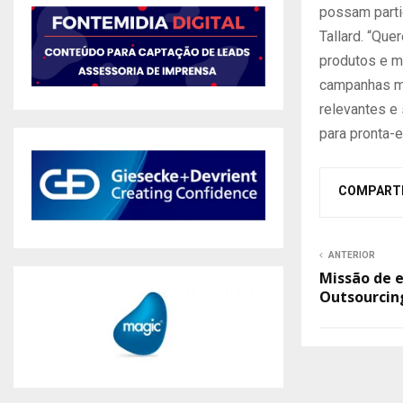
possam parti
Tallard. “Qu
produtos e ma
campanhas ma
relevantes e
para pronta-e
COMPART
ANTERIOR
Missão de 
Outsourcin