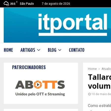
C
São Paulo
7 de agosto de 2026
20.5
HOME
ARTIGOS
BLOG
CONTATO
PATROCINADORES
Home
Atual
Tallar
volum
10 de maio d
Como estraté