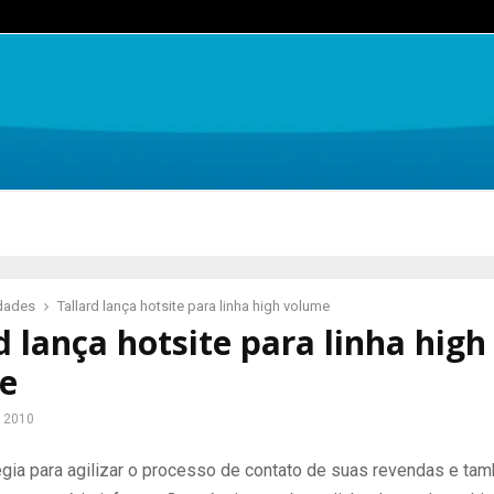
idades
Tallard lança hotsite para linha high volume
d lança hotsite para linha high
e
e 2010
gia para agilizar o processo de contato de suas revendas e ta