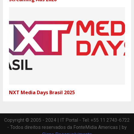
NXT Media Days Brasil 2025
Copyright © 2005 - 2024 | IT Portal - Tel: +55 11 2743-6722
- Todos direitos reservados da FonteMidia Americas | by