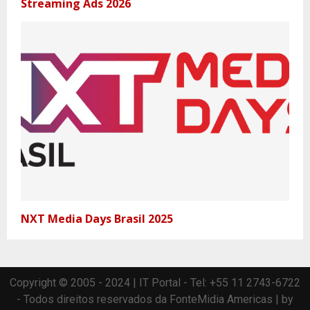
Streaming Ads 2026
NXT Media Days Brasil 2025
Copyright © 2005 - 2024 | IT Portal - Tel: +55 11 2743-6722
- Todos direitos reservados da FonteMidia Americas | by