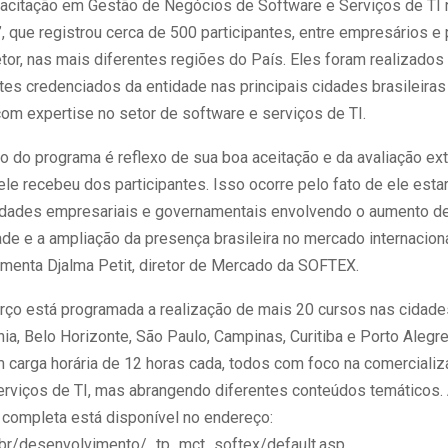
pacitação em Gestão de Negócios de Software e Serviços de TI
”, que registrou cerca de 500 participantes, entre empresários e 
tor, nas mais diferentes regiões do País. Eles foram realizados
es credenciados da entidade nas principais cidades brasileiras
com expertise no setor de software e serviços de TI.
o do programa é reflexo de sua boa aceitação e da avaliação e
ele recebeu dos participantes. Isso ocorre pelo fato de ele esta
idades empresariais e governamentais envolvendo o aumento d
de e a ampliação da presença brasileira no mercado internacion
omenta Djalma Petit, diretor de Mercado da SOFTEX.
rço está programada a realização de mais 20 cursos nas cidade
ânia, Belo Horizonte, São Paulo, Campinas, Curitiba e Porto Alegr
 carga horária de 12 horas cada, todos com foco na comerciali
erviços de TI, mas abrangendo diferentes conteúdos temáticos.
completa está disponível no endereço:
x.br/desenvolvimento/_tp_mct_softex/default.asp