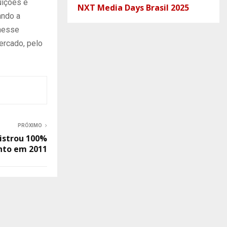
uições e
NXT Media Days Brasil 2025
ando a
 nesse
ercado, pelo
PRÓXIMO
gistrou 100%
nto em 2011