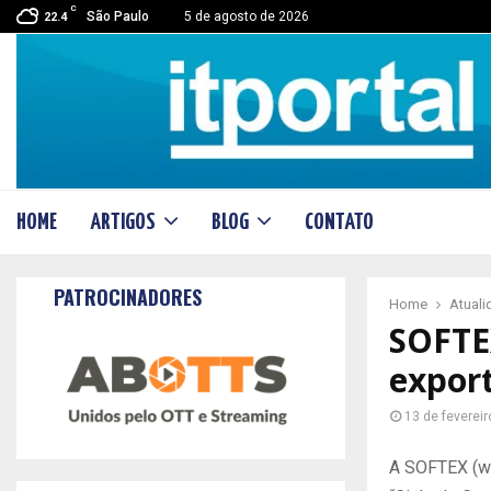
C
São Paulo
5 de agosto de 2026
22.4
HOME
ARTIGOS
BLOG
CONTATO
PATROCINADORES
Home
Atual
SOFTE
expor
13 de feverei
A SOFTEX (ww