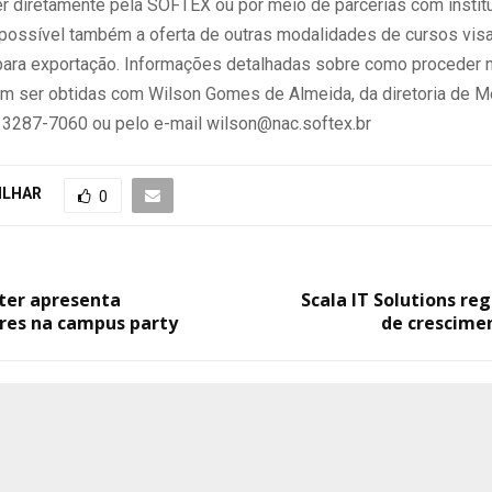
er diretamente pela SOFTEX ou por meio de parcerias com instit
possível também a oferta de outras modalidades de cursos vis
para exportação. Informações detalhadas sobre como proceder
m ser obtidas com Wilson Gomes de Almeida, da diretoria de M
) 3287-7060 ou pelo e-mail wilson@nac.softex.br
ILHAR
0
ter apresenta
Scala IT Solutions re
es na campus party
de crescime