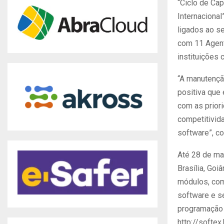
“Ciclo de Ca
Internacional
ligados ao se
com 11 Agent
instituições 
“A manutençã
positiva que 
com as prior
competitivida
software”, c
Até 28 de ma
Brasília, Goi
módulos, com
software e s
programação 
http://softe