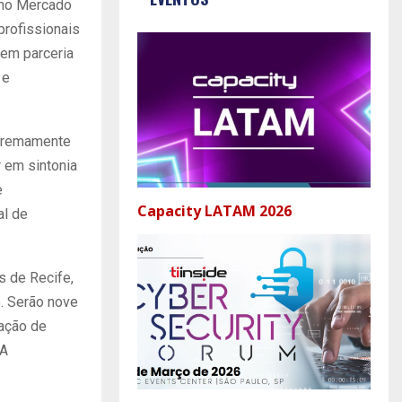
 no Mercado
profissionais
 em parceria
 e
xtremamente
r em sintonia
e
Capacity LATAM 2026
al de
s de Recife,
e. Serão nove
zação de
 A