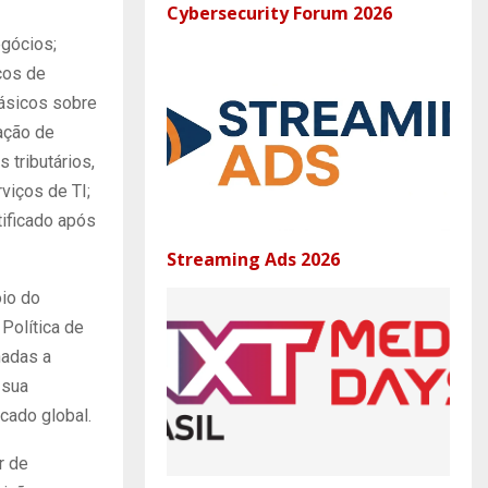
Cybersecurity Forum 2026
gócios;
ços de
Básicos sobre
ação de
 tributários,
viços de TI;
tificado após
Streaming Ads 2026
oio do
 Política de
nadas a
 sua
cado global.
r de