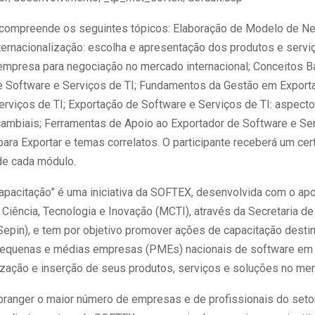
 compreende os seguintes tópicos: Elaboração de Modelo de Ne
ternacionalização: escolha e apresentação dos produtos e servi
empresa para negociação no mercado internacional; Conceitos 
 Software e Serviços de TI; Fundamentos da Gestão em Export
rviços de TI; Exportação de Software e Serviços de TI: aspectos
cambiais; Ferramentas de Apoio ao Exportador de Software e Ser
ara Exportar e temas correlatos. O participante receberá um cer
de cada módulo.
Capacitação” é uma iniciativa da SOFTEX, desenvolvida com o ap
 Ciência, Tecnologia e Inovação (MCTI), através da Secretaria de
(Sepin), e tem por objetivo promover ações de capacitação desti
pequenas e médias empresas (PMEs) nacionais de software em
lização e inserção de seus produtos, serviços e soluções no mer
branger o maior número de empresas e de profissionais do seto