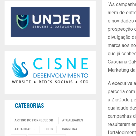
“As campanha
além de entr
e novidades 
prospecção d
divulgação da
marca aos no
que já conhe
Cassiana Gal
Marketing da
A executiva a
parceria com
a ZipCode pe
CATEGORIAS
qualidade da
campanhas de
ARTIGO DO FORNECEDOR
ATUALIDADES
resultaram e
ATUALIDADES
BLOG
CARREIRA
fortalecimen