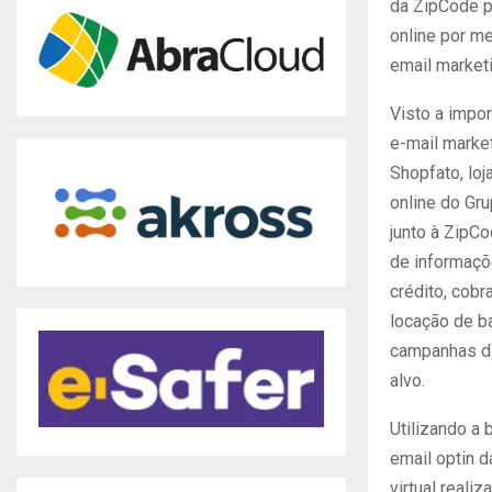
da ZipCode p
online por m
email market
Visto a impo
e-mail marke
Shopfato, lo
online do Gru
junto à ZipC
de informaçõ
crédito, cobr
locação de b
campanhas di
alvo.
Utilizando a
email optin d
virtual reali