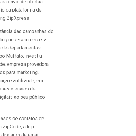
ara envio de ofertas
eio da plataforma de
ing ZipXpress
rtância das campanhas de
ting no e-commerce, a
ja de departamentos
po Muffato, investiu
ode, empresa provedora
es para marketing,
ança e antifraude, em
ases e envios de
gitais ao seu público-
 bases de contatos de
a ZipCode, a loja
za disparos de email