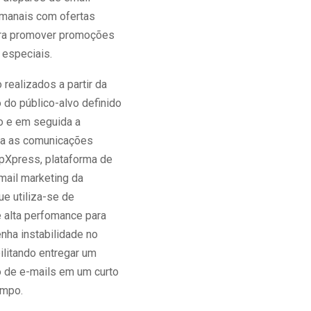
manais com ofertas
para promover promoções
especiais.
realizados a partir da
do público-alvo definido
o e em seguida a
ia as comunicações
ipXpress, plataforma de
mail marketing da
e utiliza-se de
e alta perfomance para
nha instabilidade no
ilitando entregar um
 de e-mails em um curto
empo.