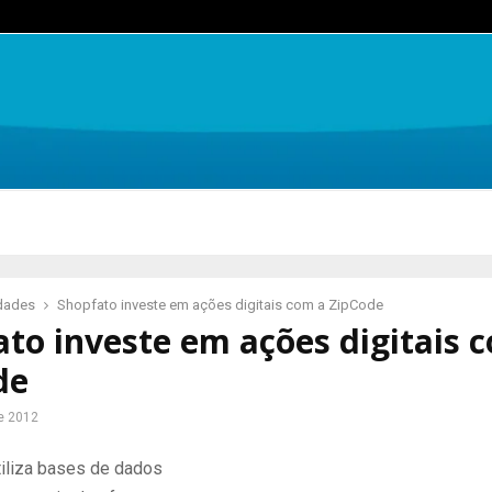
idades
Shopfato investe em ações digitais com a ZipCode
to investe em ações digitais 
de
e 2012
utiliza bases de dados