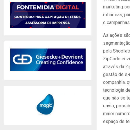
marketing se
rotineiras, 
e campanhas 
As ações são 
segmentação 
pela Shopfat
ZipCode env
através da Z
gestão de e-
companhia, qu
tecnologia d
que não se te
envio, possib
maior número
espaço de t