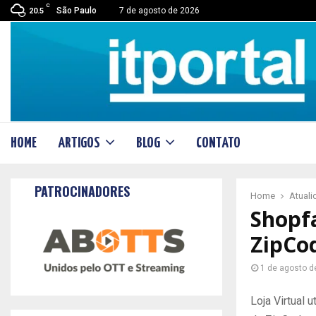
C
São Paulo
7 de agosto de 2026
20.5
HOME
ARTIGOS
BLOG
CONTATO
PATROCINADORES
Home
Atual
Shopfa
ZipCo
1 de agosto d
Loja Virtual 