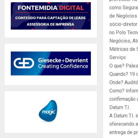
como Seguran
de Negócios 
sócio-direto
no Polo Tecn
Negócios, At
Métricas de 
Serviço:
O que? Pales
Quando? 19 d
Onde? Auditó
Como? Inform
confirmação 
Datum T.I.
A Datum T.I.
oferecendo a
entrega de p