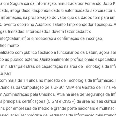
tra em Segurança da Informação, ministrada por Fernando José Ka
dade, integridade, disponibilidade e autenticidade são caracterís
 informação, na preservação do valor que os dados têm para um
O evento ocorre no Auditório Talento Empreendedor Tecnopuc, Av
gas limitadas. Interessados devem fazer cadastro
to@datum.inf.br e receberão a confirmação da inscrição.
nhecimento
ealizado com público fechado a funcionários da Datum, agora se
ado ao público externo. Quinzenalmente profissionais especializ
ministrar palestras de capacitação na área de Tecnologia da In
é Karl
 com mais de 14 anos no mercado de Tecnologia da Informação, 
Ciências da Computação pela UFSC, MBA em Gestão de TI na F
 Administração pela Unisinos. Atua na área de Segurança da In
s principais certificações (CISM e CISSP) da área no seu currícul
s por empresas de médio e grande porte nacionais e multinaci
 Graduação Tecnológica de Segurança da Informação ministrando