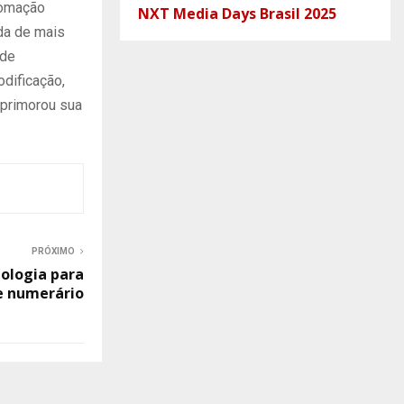
tomação
NXT Media Days Brasil 2025
da de mais
 de
odificação,
aprimorou sua
PRÓXIMO
ologia para
e numerário