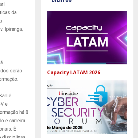
rl.
ticas da
a
. Ipiranga,
rá
ados serão
Capacity LATAM 2026
formação.
Karl é
GV e
formação há 8
o e carreira
onais. É
 disciplinas