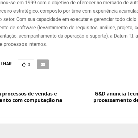
inou-se em 1999 com o objetivo de oferecer ao mercado de au
arceiro estratégico, composto por time com experiência acumula
o setor. Com sua capacidade em executar e gerenciar todo ciclo
to de software (levantamento de requisitos, análise, projeto, c
lantação, acompanhamento da operação e suporte), a Datum T.I. 
e processos internos.
ILHAR
0
 processos de vendas e
G&D anuncia tecn
ento com computação na
processamento d