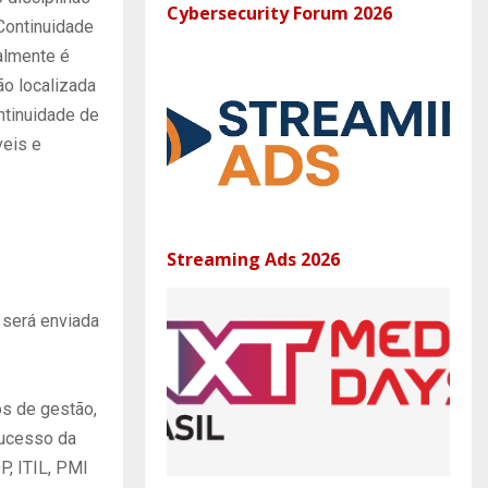
Cybersecurity Forum 2026
Continuidade
almente é
o localizada
ntinuidade de
eis e
Streaming Ads 2026
 será enviada
os de gestão,
sucesso da
, ITIL, PMI