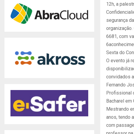
12h, a pales
Confidenciali
segurança da
organização. 
6681, com va
6aconhecimen
Sexta do Co
O evento já r
disponibiliz
convidados a 
Fernando Jos
Profissional
Bacharel em 
Mestrando em
anos, tendo a
com passagen
professor na