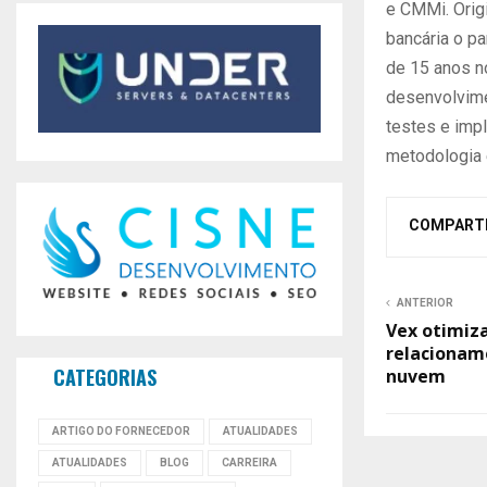
e CMMi. Orig
bancária o p
de 15 anos n
desenvolvimen
testes e imp
metodologia 
COMPART
ANTERIOR
Vex otimiza
relacionam
CATEGORIAS
nuvem
ARTIGO DO FORNECEDOR
ATUALIDADES
ATUALIDADES
BLOG
CARREIRA