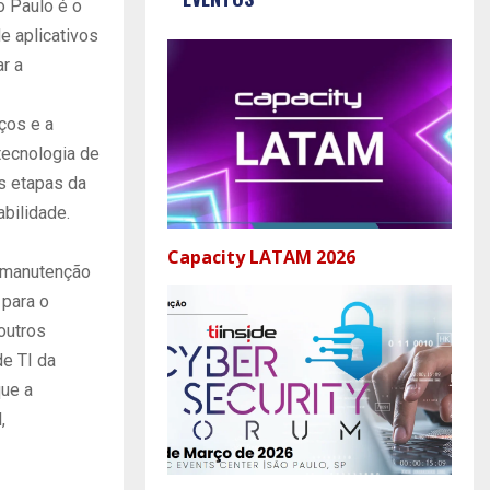
 Paulo é o
e aplicativos
r a
iços e a
tecnologia de
s etapas da
bilidade.
Capacity LATAM 2026
a manutenção
 para o
outros
de TI da
que a
,