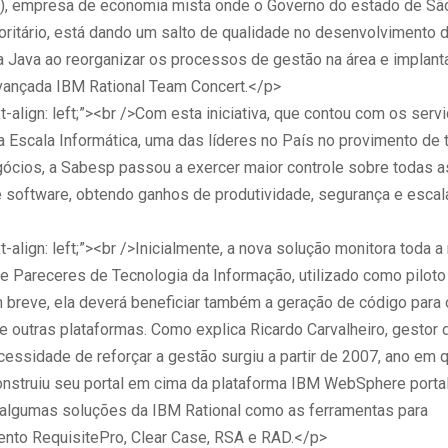
), empresa de economia mista onde o Governo do estado de São
oritário, está dando um salto de qualidade no desenvolvimento d
a Java ao reorganizar os processos de gestão na área e implanta
vançada IBM Rational Team Concert.</p>
t-align: left;”><br />Com esta iniciativa, que contou com os serv
a Escala Informática, uma das líderes no País no provimento de 
gócios, a Sabesp passou a exercer maior controle sobre todas a
e software, obtendo ganhos de produtividade, segurança e escala
t-align: left;”><br />Inicialmente, a nova solução monitora toda 
e Pareceres de Tecnologia da Informação, utilizado como piloto
 breve, ela deverá beneficiar também a geração de código para 
 outras plataformas. Como explica Ricardo Carvalheiro, gestor 
essidade de reforçar a gestão surgiu a partir de 2007, ano em 
nstruiu seu portal em cima da plataforma IBM WebSphere portal
lgumas soluções da IBM Rational como as ferramentas para
nto RequisitePro, Clear Case, RSA e RAD.</p>