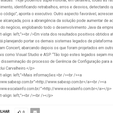
tratadas. “Hoje podemos supervisionar, em detalhes, todas as fa
imento, identificando retrabalhos, erros e desvios, detectando 
o código”, aponta o executivo. Outro aspecto favorável, acrescen
de alcançada, pois a abrangência da solução pode aumentar de a
do negócio, englobando todo o desenvolvimento Java da empr
t-align: left;”><br />Em vista dos resultados positivos obtidos a
tá planejando portar os demais sistemas legados de plataforma 
am Concert, abarcando depois os que foram projetados em outr
tais como Visual Studio e ASP. “Tão logo estes legados sejam mi
a disseminação do processo de Gerência de Configuração para a
lui Carvalheiro.</p>
t-align: left;”>Mais informações:<br /><br /><a
/www.sabesp.com.br”>http://www.sabesp.com.br</a><br /><a
/www.escalainfo.com.br/”>http://www.escalainfo.com.br</a></p>
t-align: left;”><br /><br /></p>
ILHAR
0