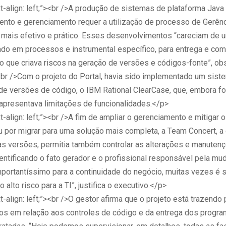
t-align: left;”><br />A produção de sistemas de plataforma Java
to e gerenciamento requer a utilização de processo de Gerênc
 mais efetivo e prático. Esses desenvolvimentos “careciam de u
ado em processos e instrumental específico, para entrega e com
 o que criava riscos na geração de versões e códigos-fonte”, ob
 <br />Com o projeto do Portal, havia sido implementado um sist
de versões de código, o IBM Rational ClearCase, que, embora fo
 apresentava limitações de funcionalidades.</p>
t-align: left;”><br />A fim de ampliar o gerenciamento e mitigar o
 por migrar para uma solução mais completa, a Team Concert, a 
s versões, permitia também controlar as alterações e manuten
entificando o fato gerador e o profissional responsável pela mu
mportantíssimo para a continuidade do negócio, muitas vezes é 
 alto risco para a TI”, justifica o executivo.</p>
t-align: left;”><br />O gestor afirma que o projeto está trazendo 
s em relação aos controles de código e da entrega dos progra