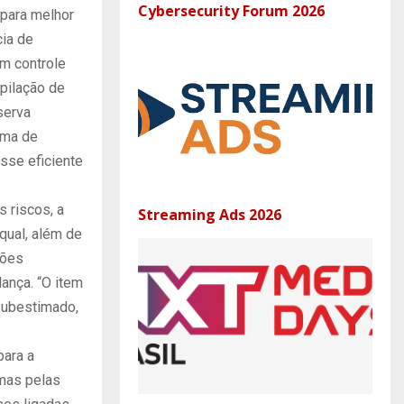
Cybersecurity Forum 2026
 para melhor
ia de
m controle
pilação de
serva
ema de
sse eficiente
s riscos, a
Streaming Ads 2026
qual, além de
ções
dança. “O item
subestimado,
para a
mas pelas