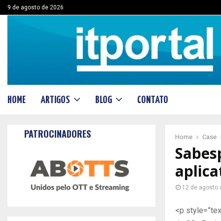
9 de agosto de 2026
HOME
ARTIGOS
BLOG
CONTATO
PATROCINADORES
Home
Case
Sabes
aplica
12 de agosto 
<p style=”te