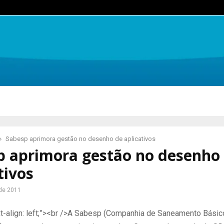
Sabesp aprimora gestão no desenho de aplicativos
p aprimora gestão no desenho
tivos
de 2011
xt-align: left;”><br />A Sabesp (Companhia de Saneamento Bási