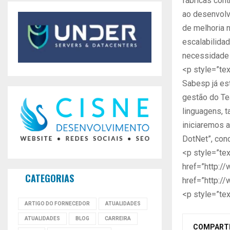
fábricas con
ao desenvolv
de melhoria n
escalabilida
necessidade 
<p style=”tex
Sabesp já es
gestão do Te
linguagens, 
iniciaremos 
DotNet”, conc
<p style=”tex
href=”http:/
CATEGORIAS
href=”http:/
<p style=”tex
ARTIGO DO FORNECEDOR
ATUALIDADES
ATUALIDADES
BLOG
CARREIRA
COMPART