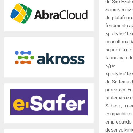
de São Paulo
acionista maj
de plataform
ferramenta a
<p style=”tex
consultoria d
suporte a ne
fabricação d
</p>
<p style=”tex
do Sistema d
processo. Em
sistemas e de
Sabesp, a nec
companhia co
empregando a
desenvolvime