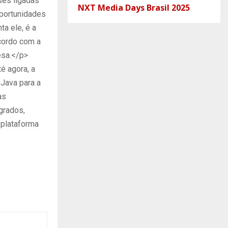
ses ligadas
NXT Media Days Brasil 2025
oportunidades
ta ele, é a
cordo com a
esa.</p>
té agora, a
Java para a
as
grados,
 plataforma