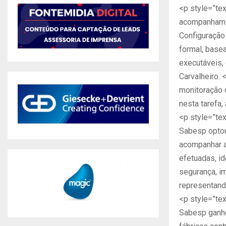
<p style=”tex
acompanhamen
Configuração
formal, base
executáveis,
Carvalheiro.
monitoração 
nesta tarefa,
<p style=”tex
Sabesp optou
acompanhar a
efetuadas, id
segurança, i
representando
<p style=”tex
Sabesp ganho