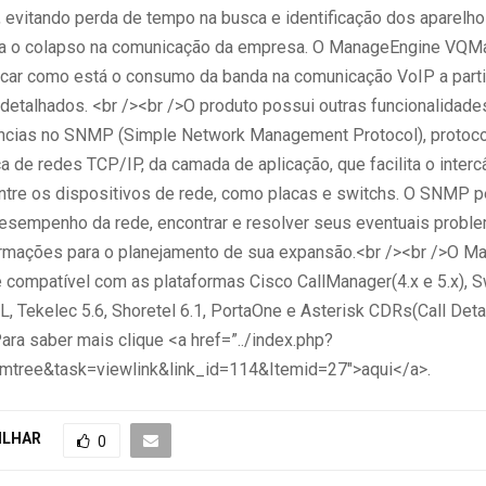
z, evitando perda de tempo na busca e identificação dos aparel
ra o colapso na comunicação da empresa. O ManageEngine VQM
ficar como está o consumo da banda na comunicação VoIP a parti
 detalhados. <br /><br />O produto possui outras funcionalidades
ncias no SNMP (Simple Network Management Protocol), protoco
ca de redes TCP/IP, da camada de aplicação, que facilita o inter
ntre os dispositivos de rede, como placas e switchs. O SNMP p
desempenho da rede, encontrar e resolver seus eventuais probl
ormações para o planejamento de sua expansão.<br /><br />O M
compatível com as plataformas Cisco CallManager(4.x e 5.x), S
 Tekelec 5.6, Shoretel 6.1, PortaOne e Asterisk CDRs(Call Deta
ara saber mais clique <a href=”../index.php?
mtree&task=viewlink&link_id=114&Itemid=27″>aqui</a>.
ILHAR
0