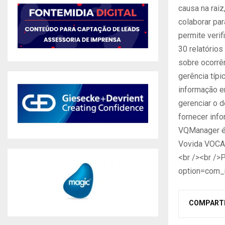
causa na rai
colaborar pa
permite veri
30 relatórios
sobre ocorrê
gerência típi
informação e
gerenciar o 
fornecer inf
VQManager é 
Vovida VOCAL,
<br /><br />P
option=com_
COMPART