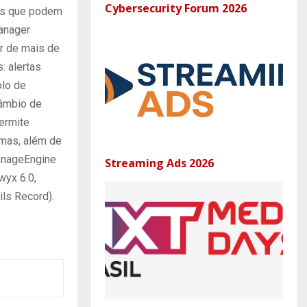
Cybersecurity Forum 2026
hos que podem
anager
r de mais de
: alertas
lo de
câmbio de
ermite
emas, além de
anageEngine
Streaming Ads 2026
wyx 6.0,
ils Record).