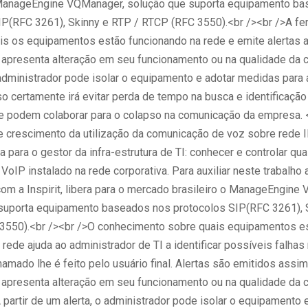
 ManageEngine VQManager, solução que suporta equipamento b
IP(RFC 3261), Skinny e RTP / RTCP (RFC 3550).<br /><br />A fe
uais os equipamentos estão funcionando na rede e emite alertas
apresenta alteração em seu funcionamento ou na qualidade da 
administrador pode isolar o equipamento e adotar medidas para 
o certamente irá evitar perda de tempo na busca e identificaçã
e podem colaborar para o colapso na comunicação da empresa. 
e crescimento da utilização da comunicação de voz sobre rede I
para o gestor da infra-estrutura de TI: conhecer e controlar qua
oIP instalado na rede corporativa. Para auxiliar neste trabalho 
com a Inspirit, libera para o mercado brasileiro o ManageEngine
suporta equipamento baseados nos protocolos SIP(RFC 3261), 
3550).<br /><br />O conhecimento sobre quais equipamentos e
 rede ajuda ao administrador de TI a identificar possíveis falhas
amado lhe é feito pelo usuário final. Alertas são emitidos assi
apresenta alteração em seu funcionamento ou na qualidade da 
 partir de um alerta, o administrador pode isolar o equipamento e