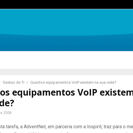
Gestao de TI
Quantos equipamentos VoIP existem na sua rede?
os equipamentos VoIP existe
ede?
de 2008
ta tarefa, a AdventNet, em parceria com a Inspirit, traz para o m