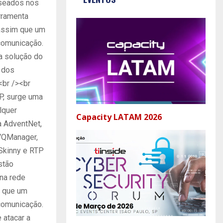
aseados nos
rramenta
 assim que um
comunicação.
a solução do
o dos
<br /><br
P, surge uma
lquer
Capacity LATAM 2026
a AdventNet,
 VQManager,
Skinny e RTP
stão
 na rede
m que um
comunicação.
 atacar a