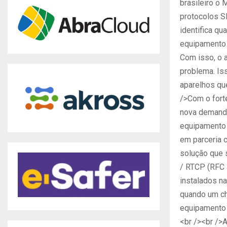
brasileiro o
protocolos S
identifica q
equipamento 
Com isso, o 
problema. Iss
aparelhos qu
/>Com o fort
nova demanda 
equipamento V
em parceria 
solução que 
/ RTCP (RFC 
instalados na
quando um ch
equipamento 
<br /><br />A