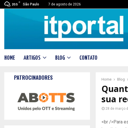
C
São Paulo
7 de agosto de 2026
20.5
HOME
ARTIGOS
BLOG
CONTATO
PATROCINADORES
Home
Blog
Quant
sua r
28 de março 
<br />Para es