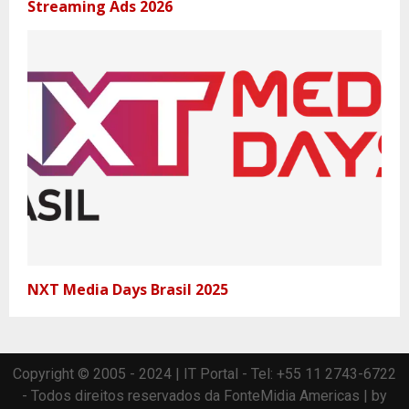
Streaming Ads 2026
NXT Media Days Brasil 2025
Copyright © 2005 - 2024 | IT Portal - Tel: +55 11 2743-6722
- Todos direitos reservados da FonteMidia Americas | by