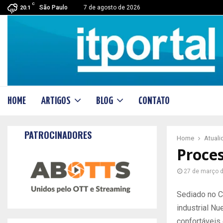
C
São Paulo
7 de agosto de 2026
20.1
HOME
ARTIGOS
BLOG
CONTATO
PATROCINADORES
Home
Atual
Proces
27 de março 
Sediado no C
industrial N
confortáveis 