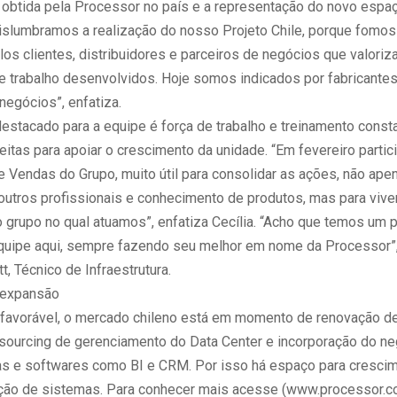
e obtida pela Processor no país e a representação do novo espa
Vislumbramos a realização do nosso Projeto Chile, porque fomo
los clientes, distribuidores e parceiros de negócios que valori
e trabalho desenvolvidos. Hoje somos indicados por fabricantes,
negócios”, enfatiza.
destacado para a equipe é força de trabalho e treinamento cons
eitas para apoiar o crescimento da unidade. “Em fevereiro parti
 Vendas do Grupo, muito útil para consolidar as ações, não ape
outros profissionais e conhecimento de produtos, mas para viven
o grupo no qual atuamos”, enfatiza Cecília. “Acho que temos um
equipe aqui, sempre fazendo seu melhor em nome da Processor”,
, Técnico de Infraestrutura.
expansão
favorável, o mercado chileno está em momento de renovação de 
utsourcing de gerenciamento do Data Center e incorporação do ne
as e softwares como BI e CRM. Por isso há espaço para cresci
ção de sistemas. Para conhecer mais acesse (www.processor.co