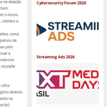
ço na atuação
Cybersecurity Forum 2026
s bem
zam o nosso
 clientes e
tantes, como
cipamos da
nas pelo
ciar a
Streaming Ads 2026
 poderoso
 ressalta
infra-
gócio através
mento na
m.br).