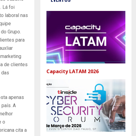
 Lá foi
o laboral nas
quipe
 do Grupo.
lientes para
auxliar
 marketing
a de clientes
Capacity LATAM 2026
s das
osta apenas
 país. A
melhor
e o
ricana cita a