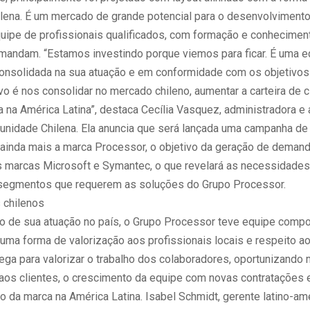
ilena. É um mercado de grande potencial para o desenvolvimento.
uipe de profissionais qualificados, com formação e conheciment
mandam. “Estamos investindo porque viemos para ficar. É uma e
á consolidada na sua atuação e em conformidade com os objetivos
o é nos consolidar no mercado chileno, aumentar a carteira de c
a na América Latina”, destaca Cecília Vasquez, administradora e 
 unidade Chilena. Ela anuncia que será lançada uma campanha de
r ainda mais a marca Processor, o objetivo da geração de demand
as marcas Microsoft e Symantec, o que revelará as necessidade
segmentos que requerem as soluções do Grupo Processor.
 chilenos
io de sua atuação no país, o Grupo Processor teve equipe comp
 uma forma de valorização aos profissionais locais e respeito ao
ega para valorizar o trabalho dos colaboradores, oportunizando 
aos clientes, o crescimento da equipe com novas contratações 
o da marca na América Latina. Isabel Schmidt, gerente latino-ame