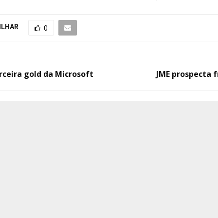
ILHAR
0
ceira gold da Microsoft
JME prospecta 