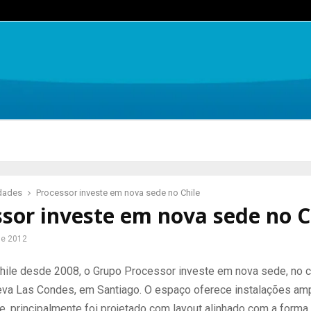
idades
Processor investe em nova sede no Chile
sor investe em nova sede no C
de 2012
hile desde 2008, o Grupo Processor investe em nova sede, no c
ueva Las Condes, em Santiago. O espaço oferece instalações amp
e, principalmente foi projetado com layout alinhado com a forma