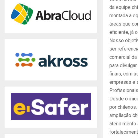
da equipe ch
montada a eq
áreas que co
eficiente, j
Nosso objetiv
ser referênci
comercial da
para divulga
finais, com 
empresas e 
Profissionais
Desde o iníc
por chilenos,
ampliação ch
atendimento 
fortaleciment